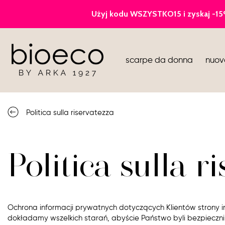
pompe
scarpe da donna
nuov
gli sport
sandali
Politica sulla riservatezza
stivali
Politica sulla r
Ochrona informacji prywatnych dotyczących Klientów strony i
dokładamy wszelkich starań, abyście Państwo byli bezpieczn