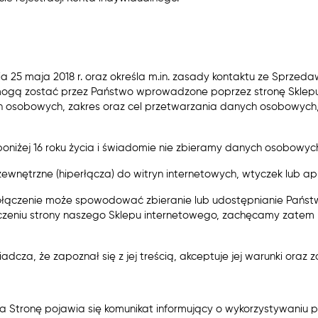
ia 25 maja 2018 r. oraz określa m.in. zasady kontaktu ze Sprz
ogą zostać przez Państwo wprowadzone poprzez stronę Sklepu
ych osobowych, zakres oraz cel przetwarzania danych osobowyc
 poniżej 16 roku życia i świadomie nie zbieramy danych osobowyc
wnętrzne (hiperłącza) do witryn internetowych, wtyczek lub apl
 połączenie może spowodować zbieranie lub udostępnianie Państw
szczeniu strony naszego Sklepu internetowego, zachęcamy zatem 
wiadcza, że zapoznał się z jej treścią, akceptuje jej warunki oraz
ta na Stronę pojawia się komunikat informujący o wykorzystywaniu 