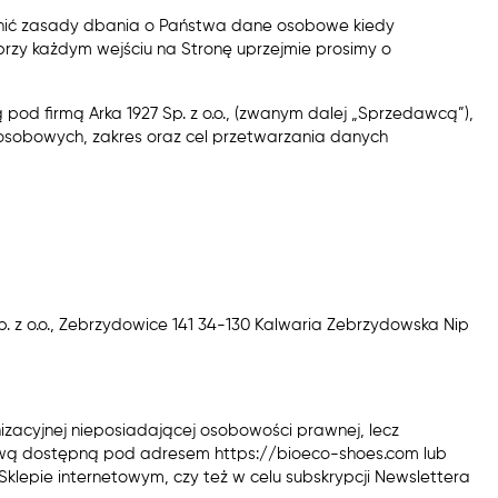
aśnić zasady dbania o Państwa dane osobowe kiedy
przy każdym wejściu na Stronę uprzejmie prosimy o
pod firmą Arka 1927 Sp. z o.o., (zwanym dalej „Sprzedawcą”),
sobowych, zakres oraz cel przetwarzania danych
. z o.o., Zebrzydowice 141 34-130 Kalwaria Zebrzydowska Nip
anizacyjnej nieposiadającej osobowości prawnej, lecz
tową dostępną pod adresem https://bioeco-shoes.com lub
klepie internetowym, czy też w celu subskrypcji Newslettera