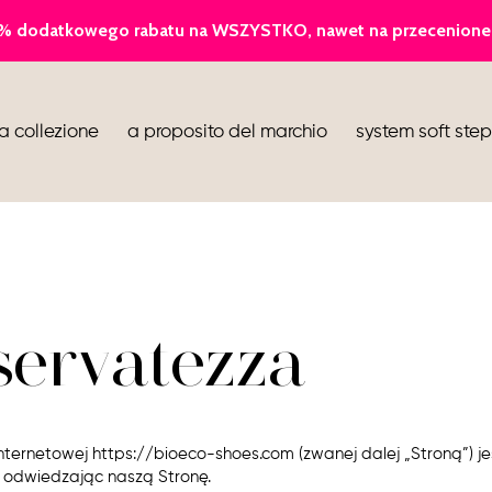
ballerina
a collezione
a proposito del marchio
system soft step
infradito
stivaletti
scarpe
iservatezza
nternetowej https://bioeco-shoes.com (zwanej dalej „Stroną”) j
i odwiedzając naszą Stronę.