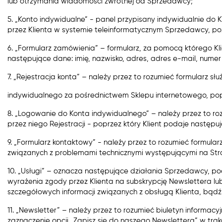
lub otrzymania wiadomości zwrotnej od Sprzedawcy;
5. „Konto indywidualne” - ​panel przypisany indywidualnie d
przez Klienta w systemie teleinformatycznym Sprzedawcy, poz
6. „Formularz zamówienia” ​– ​formularz, za pomocą którego 
następujące dane: imię, nazwisko, adres, adres e-mail, numer 
7. „Rejestracja konta” – należy przez to rozumieć formularz s
indywidualnego za pośrednictwem Sklepu internetowego, poprz
8. „Logowanie do Konta indywidualnego” – ​należy przez to r
przez niego Rejestracji - poprzez który Klient podaje następ
9. „Formularz kontaktowy” - ​należy przez to rozumieć formul
związanych z problemami technicznymi występującymi na Stron
10. „Usługi” ​– ​oznacza następujące działania Sprzedawcy,
wyrażenia zgody przez Klienta na subskrypcję Newslettera l
szczegółowych informacji związanych z obsługą Klienta, bądź
11. „Newsletter” ​– należy przez to rozumieć biuletyn inform
zaznaczenie opcji „Zapisz się do naszego Newslettera” w trakc