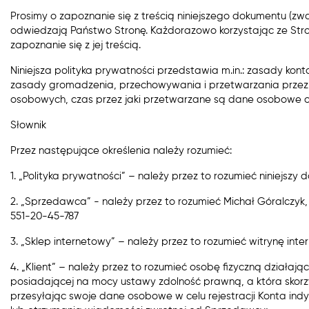
Prosimy o zapoznanie się z treścią niniejszego dokumentu (
odwiedzają Państwo Stronę. Każdorazowo korzystając ze Stron
zapoznanie się z jej treścią.
Niniejsza polityka prywatności przedstawia m.in.: zasady kon
zasady gromadzenia, przechowywania i przetwarzania przez
osobowych, czas przez jaki przetwarzane są dane osobowe o
Słownik
Przez następujące określenia należy rozumieć:
1. „Polityka prywatności” ​– należy przez to rozumieć niniejszy
2. „Sprzedawca” ​- należy przez to rozumieć Michał Góralczy
551-20-45-787
3. „Sklep internetowy” ​– należy przez to rozumieć witrynę 
4. „Klient” ​– należy przez to rozumieć osobę fizyczną działa
posiadającej na mocy ustawy zdolność prawną, a która skor
przesyłając swoje dane osobowe w celu rejestracji Konta ind