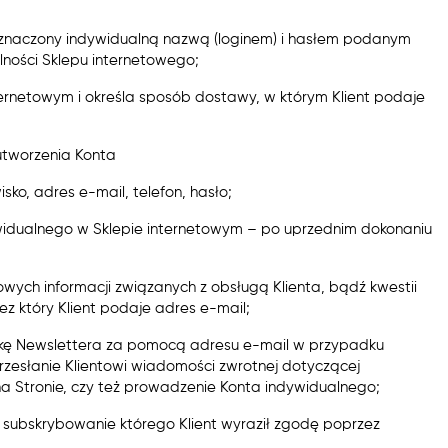
, oznaczony indywidualną nazwą (loginem) i hasłem podanym
lności Sklepu internetowego;
ernetowym i określa sposób dostawy, w którym Klient podaje
 utworzenia Konta
o, adres e-mail, telefon, hasło;
ywidualnego w Sklepie internetowym – po uprzednim dokonaniu
owych informacji związanych z obsługą Klienta, bądź kwestii
z który Klient podaje adres e-mail;
yłkę Newslettera za pomocą adresu e-mail w przypadku
zesłanie Klientowi wiadomości zwrotnej dotyczącej
a Stronie, czy też prowadzenie Konta indywidualnego;
na subskrybowanie którego Klient wyraził zgodę poprzez