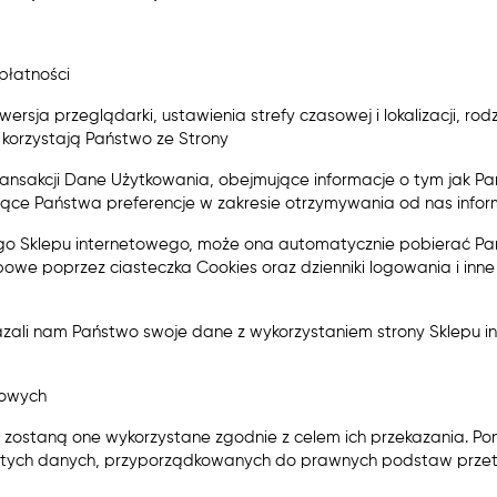
płatności
ersja przeglądarki, ustawienia strefy czasowej i lokalizacji, rod
korzystają Państwo ze Strony
ransakcji Dane Użytkowania​, obejmujące informacje o tym jak Pań
jące Państwa preferencje w zakresie otrzymywania od nas inform
ego Sklepu internetowego, może ona automatycznie pobierać P
we poprzez ciasteczka Cookies oraz dzienniki logowania i inne 
zali nam Państwo swoje dane z wykorzystaniem strony Sklepu i
bowych
 zostaną one wykorzystane zgodnie z celem ich przekazania. Po
 tych danych, przyporządkowanych do prawnych podstaw prze