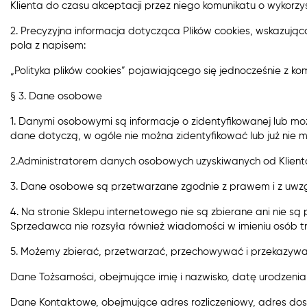
Klienta do czasu akceptacji przez niego komunikatu o wykorzy
2. Precyzyjna informacja dotycząca Plików cookies, wskazując
pola z napisem:
„Polityka plików cookies” pojawiającego się jednocześnie z ko
§ 3. Dane osobowe
1. Danymi osobowymi są informacje o zidentyfikowanej lub mo
dane dotyczą, w ogóle nie można zidentyfikować lub już nie 
2.Administratorem danych osobowych uzyskiwanych od Klient
3. Dane osobowe są przetwarzane zgodnie z prawem i z uwzglę
4. Na stronie Sklepu internetowego nie są zbierane ani nie
Sprzedawca nie rozsyła również wiadomości w imieniu osób tr
5. Możemy zbierać, przetwarzać, przechowywać i przekazyw
Dane Tożsamości​, obejmujące imię i nazwisko, datę urodzenia
Dane Kontaktowe​, obejmujące adres rozliczeniowy, adres do