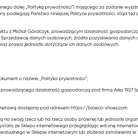
zwanego dalej „Polityką prywatności”) mającego za zadanie wyj
y podlegają Państwo niniejszej Polityce prywatności, stąd też 
taktu z Michał Góralczyk, prowadzącym działalność gospodarczą 
 Sprzedawcę danych osobowych, źródła pozyskiwania danych o
raz prawa jednostki dotyczące ich danych osobowych.
 dokument o nazwie „Polityka prywatności”;
k, prowadzącego działalność gospodarczą pod firmą Arka 1927 Sp
internetową dostępną pod adresem https://bioeco-shoes.com
jącą na swoją rzecz lub na rzecz osoby prawnej lub jednostki org
zystała ze Sklepu internetowego przeglądając witrynę interne
ywidualnego w Sklepie internetowym lub złożenia zamówienia w S