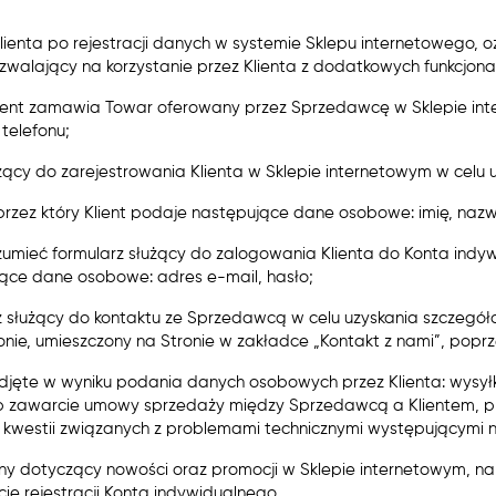
o Klienta po rejestracji danych w systemie Sklepu internetowego
walający na korzystanie przez Klienta z dodatkowych funkcjona
Klient zamawia Towar oferowany przez Sprzedawcę w Sklepie int
telefonu;
łużący do zarejestrowania Klienta w Sklepie internetowym w celu
ez który Klient podaje następujące dane osobowe: imię, nazwisk
ozumieć formularz służący do zalogowania Klienta do Konta ind
ujące dane osobowe: adres e-mail, hasło;
arz służący do kontaktu ze Sprzedawcą w celu uzyskania szczegół
ie, umieszczony na Stronie w zakładce „Kontakt z nami”, poprze
 podjęte w wyniku podania danych osobowych przez Klienta: wys
ub zawarcie umowy sprzedaży między Sprzedawcą a Klientem, pr
 kwestii związanych z problemami technicznymi występującymi n
acyjny dotyczący nowości oraz promocji w Sklepie internetowym, 
ie rejestracji Konta indywidualnego.