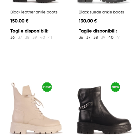
Black leather ankle boots
Black suede ankle boots
150.00 €
130.00 €
Taglie disponibili:
Taglie disponibili:
36
37
38
39
40
41
36
37
38
39
40
41