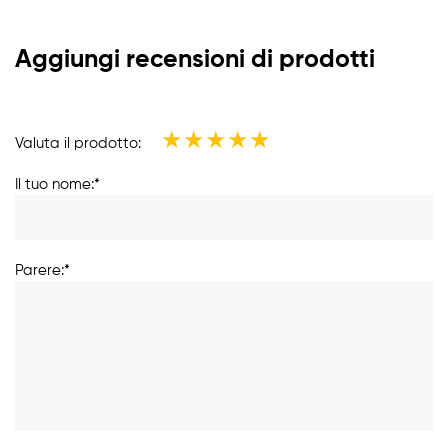
Aggiungi recensioni di prodotti
★
★
★
★
★
Valuta il prodotto:
Il tuo nome:*
Parere:*