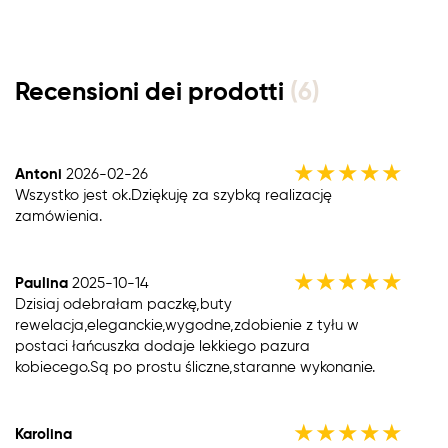
Recensioni dei prodotti
(6)
★
★
★
★
★
Antoni
2026-02-26
Wszystko jest ok.Dziękuję za szybką realizację
zamówienia.
★
★
★
★
★
Paulina
2025-10-14
Dzisiaj odebrałam paczkę,buty
rewelacja,eleganckie,wygodne,zdobienie z tyłu w
postaci łańcuszka dodaje lekkiego pazura
kobiecego.Są po prostu śliczne,staranne wykonanie.
★
★
★
★
★
Karolina