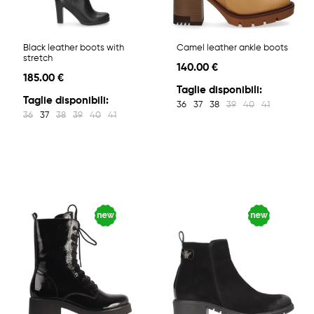
Black leather boots with
Camel leather ankle boots
stretch
140.00 €
185.00 €
Taglie disponibili:
Taglie disponibili:
36
37
38
39
40
41
36
37
38
39
40
41