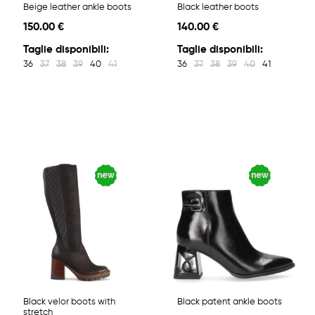
Beige leather ankle boots
Black leather boots
150.00 €
140.00 €
Taglie disponibili:
Taglie disponibili:
36
37
38
39
40
41
36
37
38
39
40
41
Black velor boots with
Black patent ankle boots
stretch