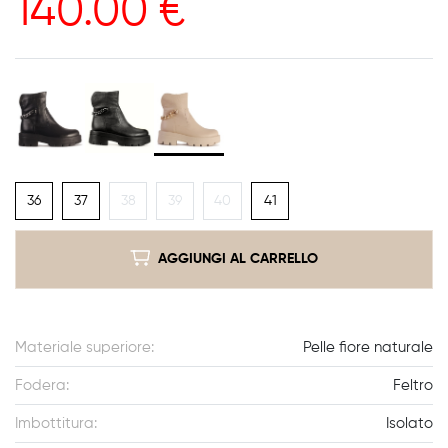
140.00
€
36
37
38
39
40
41
AGGIUNGI AL CARRELLO
Materiale superiore:
Pelle fiore naturale
Fodera:
Feltro
Imbottitura:
Isolato