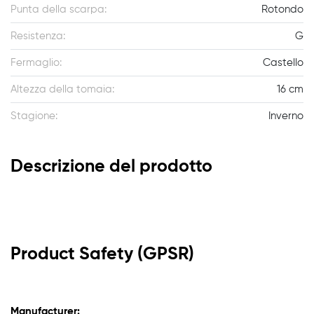
Punta della scarpa:
Rotondo
Resistenza:
G
Fermaglio:
Castello
Altezza della tomaia:
16 cm
Stagione:
Inverno
Descrizione del prodotto
Product Safety (GPSR)
Manufacturer: