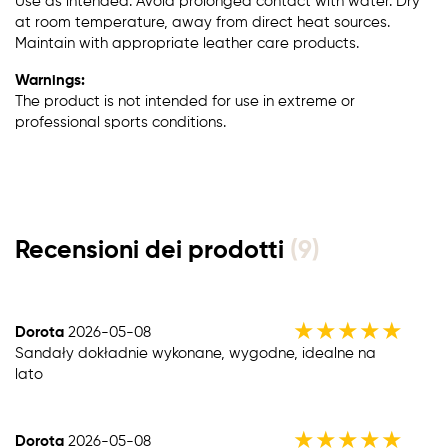
Use as intended. Avoid prolonged contact with water. Dry
at room temperature, away from direct heat sources.
Maintain with appropriate leather care products.
Warnings:
The product is not intended for use in extreme or
professional sports conditions.
Recensioni dei prodotti
(9)
★
★
★
★
★
Dorota
2026-05-08
Sandały dokładnie wykonane, wygodne, idealne na
lato
★
★
★
★
★
Dorota
2026-05-08