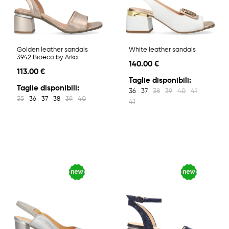
Golden leather sandals
White leather sandals
3942 Bioeco by Arka
140.00 €
113.00 €
Taglie disponibili:
Taglie disponibili:
36
37
38
39
40
41
35
36
37
38
39
40
41