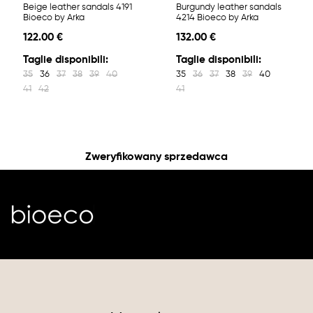
Beige leather sandals 4191
Burgundy leather sandals
Bioeco by Arka
4214 Bioeco by Arka
122.00 €
132.00 €
Taglie disponibili:
Taglie disponibili:
35
36
37
38
39
40
35
36
37
38
39
40
41
42
41
Zweryfikowany sprzedawca