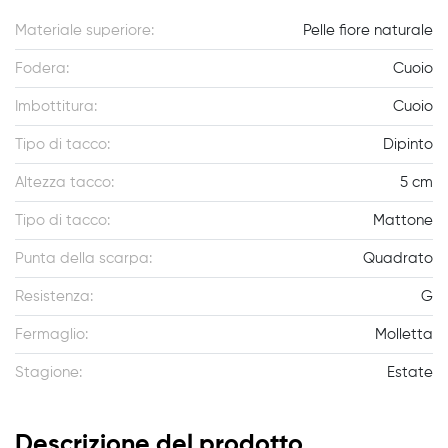
Materiale superiore:
Pelle fiore naturale
Fodera:
Cuoio
Imbottitura:
Cuoio
Tipo di tacco:
Dipinto
Altezza tacco:
5 cm
Tipo di tacco:
Mattone
Punta della scarpa:
Quadrato
Resistenza:
G
Fermaglio:
Molletta
Stagione:
Estate
Descrizione del prodotto