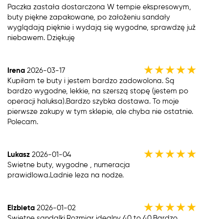
Paczka zastała dostarczona W tempie ekspresowym,
buty piękne zapakowane, po założeniu sandały
wyglądają pięknie i wydają się wygodne, sprawdzę już
niebawem. Dziękuję
★
★
★
★
★
Irena
2026-03-17
Kupiłam te buty i jestem bardzo zadowolona. Są
bardzo wygodne, lekkie, na szerszą stopę (jestem po
operacji haluksa).Bardzo szybka dostawa. To moje
pierwsze zakupy w tym sklepie, ale chyba nie ostatnie.
Polecam.
★
★
★
★
★
Lukasz
2026-01-04
Swietne buty, wygodne , numeracja
prawidlowa.Ladnie leza na nodze.
★
★
★
★
★
Elzbieta
2026-01-02
Swietne sandalki.Rozmiar idealny 40 to 40.Bardzo