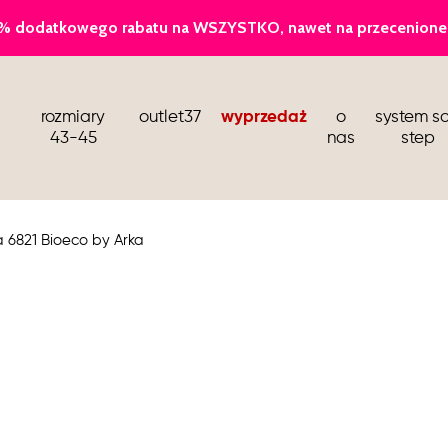
baleriny
rozmiary
outlet37
wyprzedaż
o
system so
sandały i klapki
43-45
nas
step
kozaki i botki wiosenne
buty dla stewardess
 6821 Bioeco by Arka
barefoot