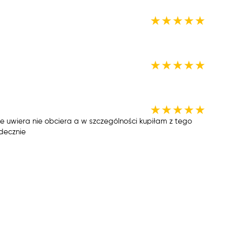
★
★
★
★
★
★
★
★
★
★
★
★
★
★
★
ie uwiera nie obciera a w szczególności kupiłam z tego
decznie