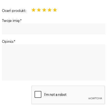
★
★
★
★
★
Oceń produkt:
Twoje imię:*
Opinia:*