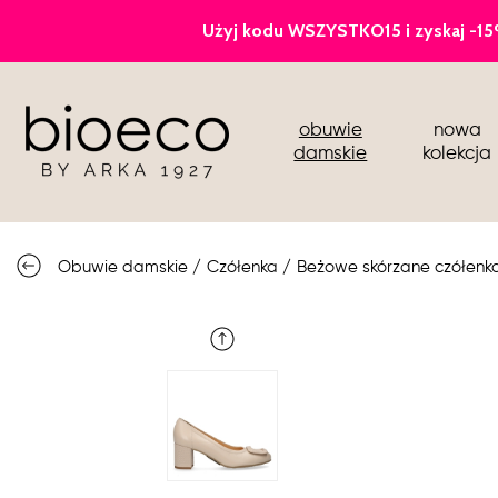
czółenka
obuwie
nowa
sportowe
damskie
kolekcja
botki i kozaki
półbuty i mokasyny
Obuwie damskie
/
Czółenka
/
Beżowe skórzane czółenka
buty ślubne