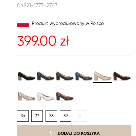
06821-1777+2763
Produkt wyprodukowany w Polsce
399.00
zł
36
37
38
39
40
DODAJ DO KOSZYKA