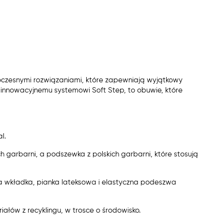
woczesnymi rozwiązaniami, które zapewniają wyjątkowy
m i innowacyjnemu systemowi Soft Step, to obuwie, które
l.
h garbarni, a podszewka z polskich garbarni, które stosują
a wkładka, pianka lateksowa i elastyczna podeszwa
ałów z recyklingu, w trosce o środowisko.