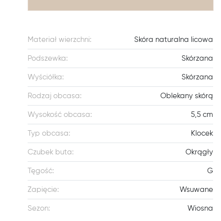
Materiał wierzchni:
Skóra naturalna licowa
Podszewka:
Skórzana
Wyściółka:
Skórzana
Rodzaj obcasa:
Oblekany skórą
Wysokość obcasa:
5,5 cm
Typ obcasa:
Klocek
Czubek buta:
Okrągły
Tęgość:
G
Zapięcie:
Wsuwane
Sezon:
Wiosna