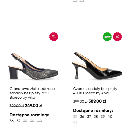
41
42
Granatowo złote skórzane
Czarne sandały bez pięty
sandały bez pięty 3551
4008 Bioeco by Arka
Bioeco by Arka
389.00 zł
399.00 zł
249.00 zł
399.00 zł
Dostępne rozmiary:
Dostępne rozmiary:
35
36
37
38
39
40
36
37
38
39
40
41