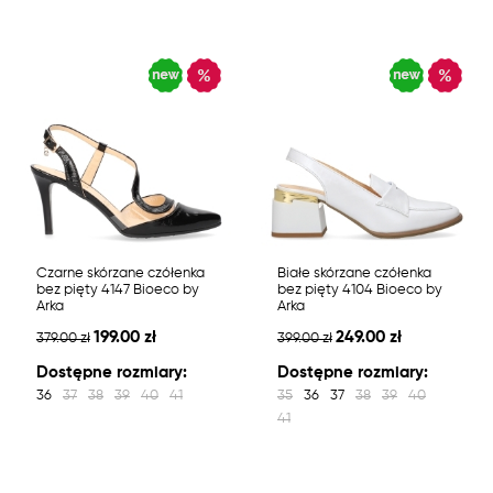
Czarne skórzane czółenka
Białe skórzane czółenka
bez pięty 4147 Bioeco by
bez pięty 4104 Bioeco by
Arka
Arka
199.00 zł
249.00 zł
379.00 zł
399.00 zł
Dostępne rozmiary:
Dostępne rozmiary:
36
37
38
39
40
41
35
36
37
38
39
40
41