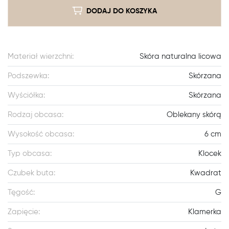
DODAJ DO KOSZYKA
Materiał wierzchni:
Skóra naturalna licowa
Podszewka:
Skórzana
Wyściółka:
Skórzana
Rodzaj obcasa:
Oblekany skórą
Wysokość obcasa:
6 cm
Typ obcasa:
Klocek
Czubek buta:
Kwadrat
Tęgość:
G
Zapięcie:
Klamerka