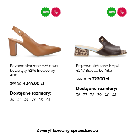
Beżowe skórzane czółenka
Brązowe skórzane klapki
bez pięty 4296 Bioeco by
4247 Bioeco by Arka
Arka
379.00 zł
399.00 zł
349.00 zł
399.00 zł
Dostępne rozmiary:
Dostępne rozmiary:
36
37
38
39
40
41
36
37
38
39
40
41
Zweryfikowany sprzedawca