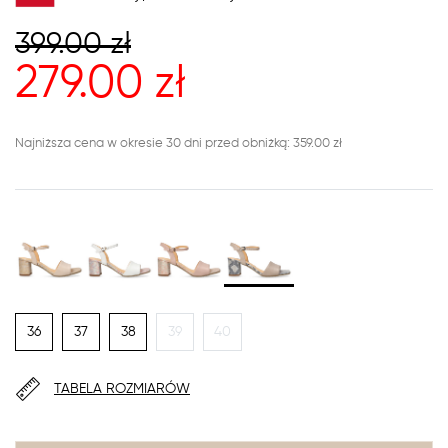
399.00
zł
279.00
zł
Najniższa cena w okresie 30 dni przed obniżką: 359.00 zł
36
37
38
39
40
TABELA ROZMIARÓW