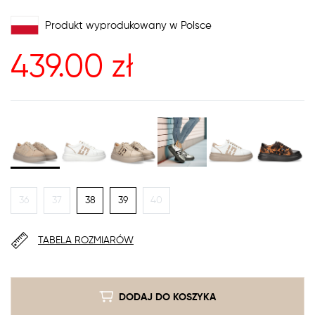
Produkt wyprodukowany w Polsce
439.00
zł
36
37
38
39
40
TABELA ROZMIARÓW
DODAJ DO KOSZYKA