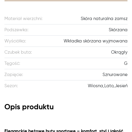
Materiał wierzchni:
Skóra naturalna zamsz
Podszewka:
Skórzana
Wyściółka:
Wkładka skórzana wyjmowana
Czubek buta:
Okrągły
Tęgość:
G
Zapięcie:
Sznurowane
Sezon:
Wiosna,Lato,Jesień
Opis produktu
Eleganckie beżowe buty sportowe – komfort, styl i jakość