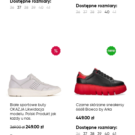
Dostępne rozmiary:
Dostępne rozmiary:
36
37
38
39
40
41
36
37
38
39
40
41
Białe sportowe buty
Czarne skórzane sneakersy
OKAZJA Likwidacja
6668 Bioeco by Arka
modelu. Polski Produkt jak
449.00 zł
każdy u nas.
249.00 zł
369.00 zł
Dostępne rozmiary:
36
37
38
39
40
41