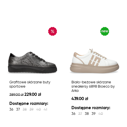
Grafitowe skórzane buty
Biało-beżowe skórzane
sportowe
sneakersy 6898 Bioeco by
Arka
229.00 zł
389.00 zł
439.00 zł
Dostępne rozmiary:
Dostępne rozmiary:
36
37
38
39
40
41
36
37
38
39
40