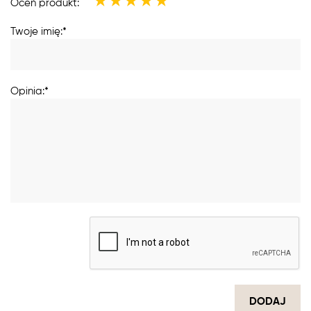
★
★
★
★
★
Oceń produkt:
Twoje imię:*
Opinia:*
DODAJ