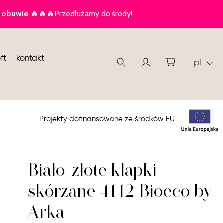
ft
kontakt
pl
Projekty dofinansowane ze środków EU
Biało-złote klapki
skórzane 4112 Bioeco by
Arka