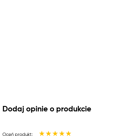
Dodaj opinie o produkcie
★
★
★
★
★
Oceń produkt: