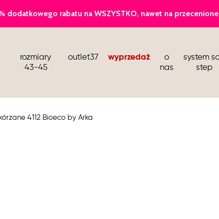
baleriny
rozmiary
outlet37
wyprzedaż
o
system so
sandały i klapki
43-45
nas
step
kozaki i botki wiosenne
buty dla stewardess
skórzane 4112 Bioeco by Arka
barefoot