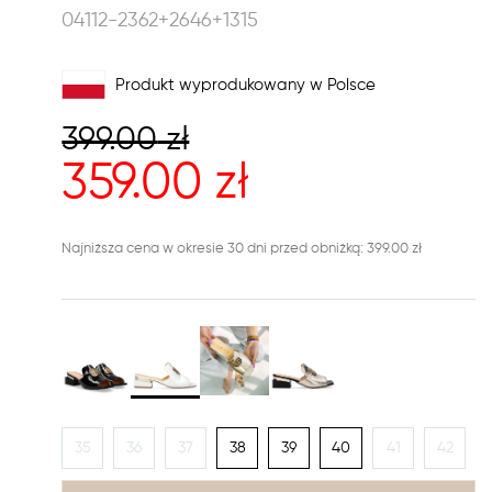
04112-2362+2646+1315
Produkt wyprodukowany w Polsce
399.00
zł
359.00
zł
Najniższa cena w okresie 30 dni przed obniżką: 399.00 zł
35
36
37
38
39
40
41
42