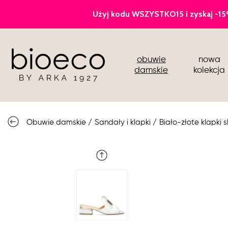
czółenka
obuwie
nowa
sportowe
damskie
kolekcja
botki i kozaki
półbuty i mokasyny
Obuwie damskie
/
Sandały i klapki
/
Biało-złote klapki 
buty ślubne