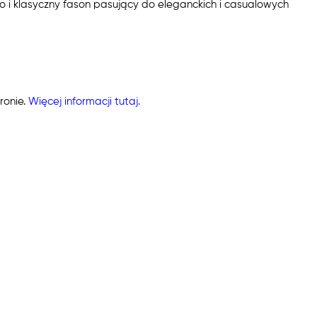
lico i klasyczny fason pasujący do eleganckich i casualowych
ronie.
Więcej informacji tutaj.