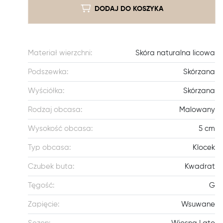
DODAJ DO KOSZYKA
Materiał wierzchni:
Skóra naturalna licowa
Podszewka:
Skórzana
Wyściółka:
Skórzana
Rodzaj obcasa:
Malowany
Wysokość obcasa:
5 cm
Typ obcasa:
Klocek
Czubek buta:
Kwadrat
Tęgość:
G
Zapięcie:
Wsuwane