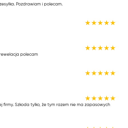
rzesyłka. Pozdrawiam i polecam.
★
★
★
★
★
★
★
★
★
★
 rewelacja polecam
★
★
★
★
★
★
★
★
★
★
tej firmy. Szkoda tylko, że tym razem nie ma zapasowych