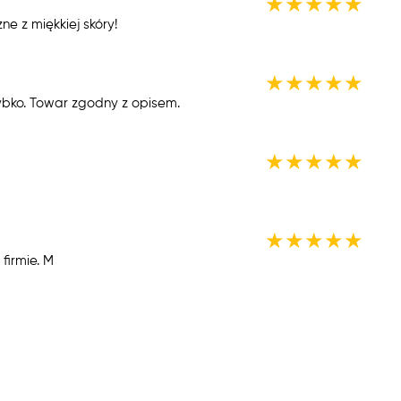
★
★
★
★
★
ne z miękkiej skóry!
★
★
★
★
★
bko. Towar zgodny z opisem.
★
★
★
★
★
★
★
★
★
★
firmie. M