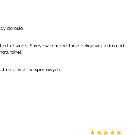
by dorosłe.
taktu z wodą. Suszyć w temperaturze pokojowej, z dala od
aturalnej.
kstremalnych lub sportowych.
★
★
★
★
★