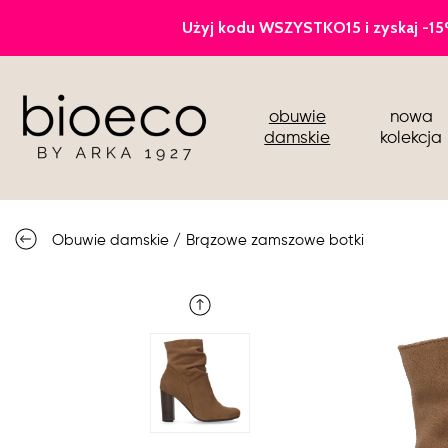
czółenka
obuwie
nowa
sportowe
damskie
kolekcja
botki i kozaki
półbuty i mokasyny
Obuwie damskie
/
Brązowe zamszowe botki
buty ślubne