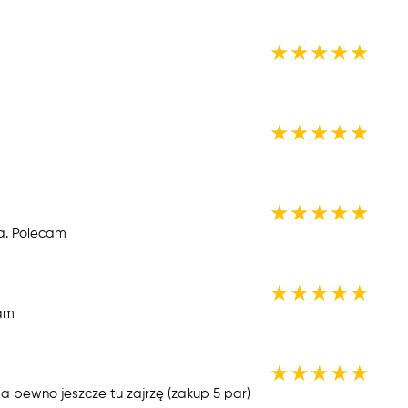
★
★
★
★
★
★
★
★
★
★
★
★
★
★
★
a. Polecam
★
★
★
★
★
cam
★
★
★
★
★
a pewno jeszcze tu zajrzę (zakup 5 par)