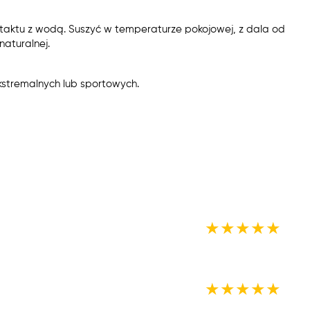
taktu z wodą. Suszyć w temperaturze pokojowej, z dala od
aturalnej.
kstremalnych lub sportowych.
★
★
★
★
★
★
★
★
★
★