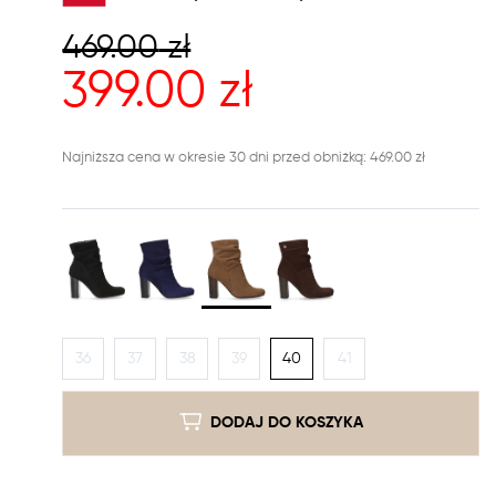
469.00
zł
399.00
zł
Najniższa cena w okresie 30 dni przed obniżką: 469.00 zł
36
37
38
39
40
41
DODAJ DO KOSZYKA