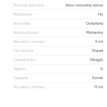
Materiał wierzchni:
Skóra naturalna zamsz
Podszewka:
Filc
Wyściółka:
Ocieplana
Rodzaj obcasa:
Malowany
Wysokość obcasa:
9 cm
Typ obcasa:
Słupek
Czubek buta:
Okrągły
Tęgość:
G
Zapięcie:
Zamek
Wysokość cholewy:
13 cm