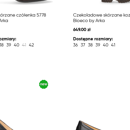
órzane czółenka 5778
Czekoladowe skórzane koz
Arka
Bioeco by Arka
649.00 zł
ozmiary:
Dostępne rozmiary:
38
39
40
41
42
36
37
38
39
40
41