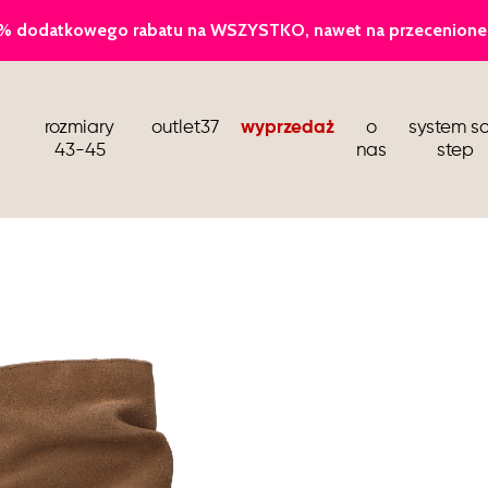
baleriny
rozmiary
outlet37
wyprzedaż
o
system so
sandały i klapki
43-45
nas
step
kozaki i botki wiosenne
buty dla stewardess
barefoot