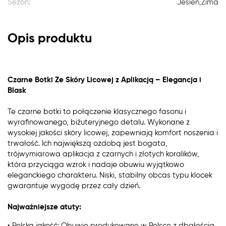
Sezon:
Jesień,Zima
Opis produktu
Czarne Botki Ze Skóry Licowej z Aplikacją – Elegancja i
Blask
Te czarne botki to połączenie klasycznego fasonu i
wyrafinowanego, biżuteryjnego detalu. Wykonane z
wysokiej jakości skóry licowej, zapewniają komfort noszenia i
trwałość. Ich największą ozdobą jest bogata,
trójwymiarowa aplikacja z czarnych i złotych koralików,
która przyciąga wzrok i nadaje obuwiu wyjątkowo
eleganckiego charakteru. Niski, stabilny obcas typu klocek
gwarantuje wygodę przez cały dzień.
Najważniejsze atuty:
• Polska jakość: Obuwie produkowane w Polsce z dbałością