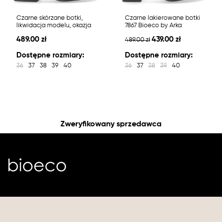
Czarne skórzane botki,
Czarne lakierowane botki
likwidacja modelu, okazja
7867 Bioeco by Arka
489.00 zł
439.00 zł
489.00 zł
Dostępne rozmiary:
Dostępne rozmiary:
36
37
38
39
40
36
37
38
39
40
Zweryfikowany sprzedawca