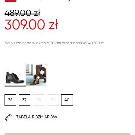
489.00
zł
309.00
zł
Najniższa cena w okresie 30 dni przed obniżką: 489.00 zł
36
37
38
39
40
TABELA ROZMIARÓW