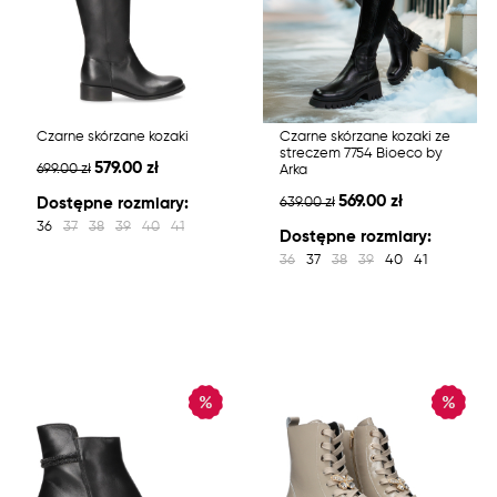
Czarne skórzane kozaki
Czarne skórzane kozaki ze
streczem 7754 Bioeco by
579.00 zł
699.00 zł
Arka
569.00 zł
Dostępne rozmiary:
639.00 zł
36
37
38
39
40
41
Dostępne rozmiary:
36
37
38
39
40
41