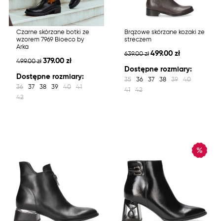
Czarne skórzane botki ze
Brązowe skórzane kozaki ze
wzorem 7969 Bioeco by
streczem
Arka
499.00 zł
639.00 zł
379.00 zł
499.00 zł
Dostępne rozmiary:
Dostępne rozmiary:
35
36
37
38
39
40
36
37
38
39
40
41
41
42
42