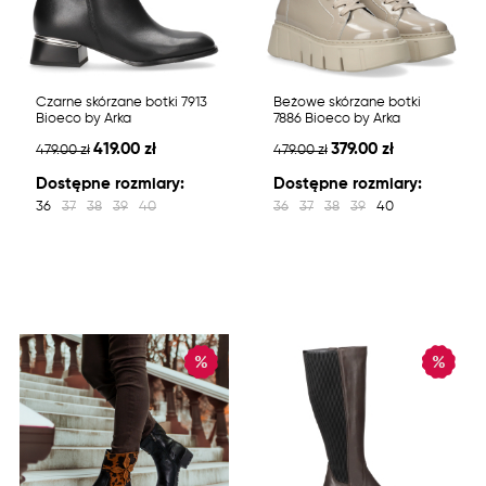
Czarne skórzane botki 7913
Beżowe skórzane botki
Bioeco by Arka
7886 Bioeco by Arka
419.00 zł
379.00 zł
479.00 zł
479.00 zł
Dostępne rozmiary:
Dostępne rozmiary:
36
37
38
39
40
36
37
38
39
40