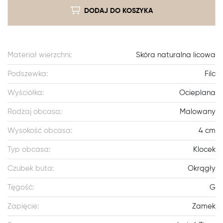
DODAJ DO KOSZYKA
Materiał wierzchni:
Skóra naturalna licowa
Podszewka:
Filc
Wyściółka:
Ocieplana
Rodzaj obcasa:
Malowany
Wysokość obcasa:
4 cm
Typ obcasa:
Klocek
Czubek buta:
Okrągły
Tęgość:
G
Zapięcie:
Zamek