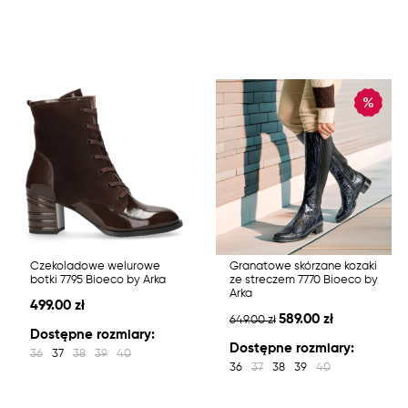
Czekoladowe welurowe
Granatowe skórzane kozaki
botki 7795 Bioeco by Arka
ze streczem 7770 Bioeco by
Arka
499.00 zł
589.00 zł
649.00 zł
Dostępne rozmiary:
Dostępne rozmiary:
36
37
38
39
40
36
37
38
39
40