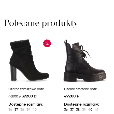
Polecane produkty
Czarne zamszowe botki
Czarne skórzane botki
399.00 zł
499.00 zł
469.00 zł
Dostępne rozmiary:
Dostępne rozmiary:
36
37
38
39
40
36
37
38
39
40
41