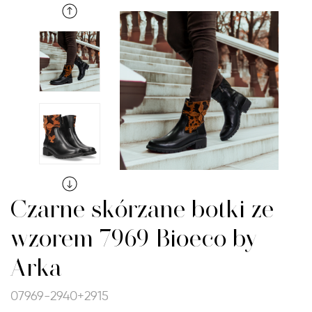
Czarne skórzane botki ze
wzorem 7969 Bioeco by
Arka
07969-2940+2915