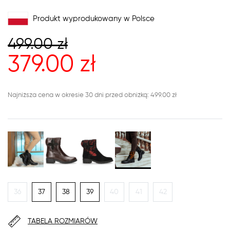
Produkt wyprodukowany w Polsce
499.00
zł
379.00
zł
Najniższa cena w okresie 30 dni przed obniżką: 499.00 zł
36
37
38
39
40
41
42
TABELA ROZMIARÓW