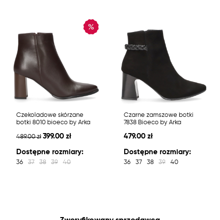
Czekoladowe skórzane
Czarne zamszowe botki
botki 8010 bioeco by Arka
7838 Bioeco by Arka
399.00 zł
479.00 zł
489.00 zł
Dostępne rozmiary:
Dostępne rozmiary:
36
37
38
39
40
36
37
38
39
40