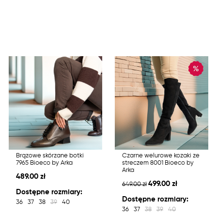
Brązowe skórzane botki
Czarne welurowe kozaki ze
7965 Bioeco by Arka
streczem 8001 Bioeco by
Arka
489.00 zł
499.00 zł
649.00 zł
Dostępne rozmiary:
Dostępne rozmiary:
36
37
38
39
40
36
37
38
39
40