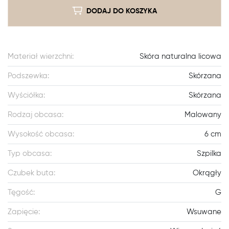
DODAJ DO KOSZYKA
Materiał wierzchni:
Skóra naturalna licowa
Podszewka:
Skórzana
Wyściółka:
Skórzana
Rodzaj obcasa:
Malowany
Wysokość obcasa:
6 cm
Typ obcasa:
Szpilka
Czubek buta:
Okrągły
Tęgość:
G
Zapięcie:
Wsuwane