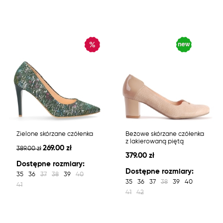
Zielone skórzane czółenka
Beżowe skórzane czółenka
z lakierowaną piętą
269.00 zł
389.00 zł
379.00 zł
Dostępne rozmiary:
Dostępne rozmiary:
35
36
37
38
39
40
35
36
37
38
39
40
41
41
42