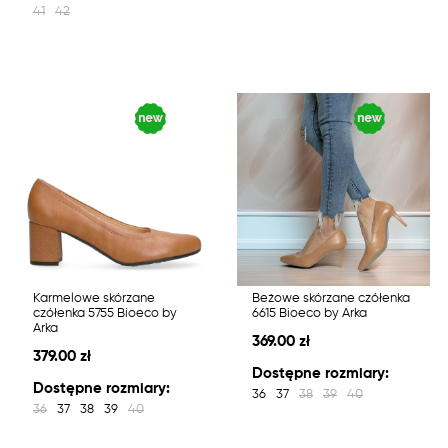
41
42
Karmelowe skórzane
Beżowe skórzane czółenka
czółenka 5755 Bioeco by
6615 Bioeco by Arka
Arka
369.00 zł
379.00 zł
Dostępne rozmiary:
Dostępne rozmiary:
36
37
38
39
40
36
37
38
39
40