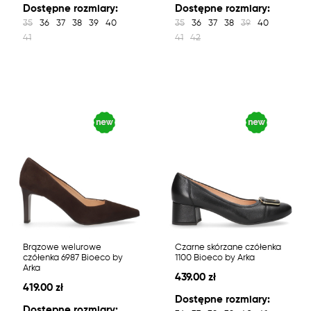
Dostępne rozmiary:
Dostępne rozmiary:
35
36
37
38
39
40
35
36
37
38
39
40
41
41
42
Brązowe welurowe
Czarne skórzane czółenka
czółenka 6987 Bioeco by
1100 Bioeco by Arka
Arka
439.00 zł
419.00 zł
Dostępne rozmiary:
Dostępne rozmiary: