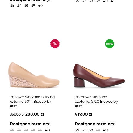
36
37
38
39
40
41
36
37
38
39
40
Beżowe skórzane buty na
Bordowe skórzane
koturnie 6014 Bioeco by
czółenka 5720 Bioeco by
Arka
Arka
288.00 zł
419.00 zł
369.00 zł
Dostępne rozmiary:
Dostępne rozmiary:
35
36
37
38
39
40
36
37
38
39
40