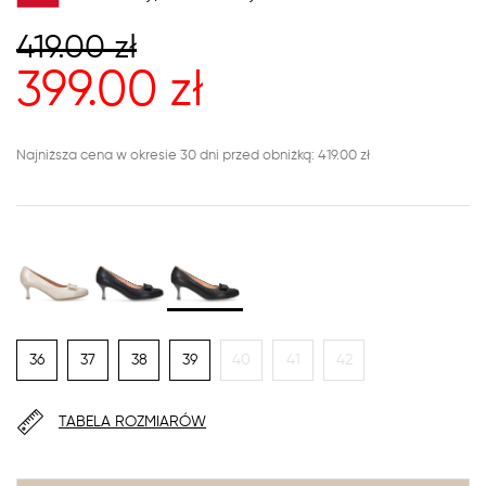
419.00
zł
399.00
zł
Najniższa cena w okresie 30 dni przed obniżką: 419.00 zł
36
37
38
39
40
41
42
TABELA ROZMIARÓW