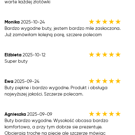
warte każdej złotówki
★
★
★
★
★
Monika
2025-10-24
Bardzo wygodne buty, jestem bardzo mile zaskoczona.
Już zamówiłam kolejną parę, szczere polecam
★
★
★
★
★
Elżbieta
2025-10-12
Super buty
★
★
★
★
★
Ewa
2025-09-24
Buty piękne i bardzo wygodne. Produkt i obsługa
najwyższej jakości. Szczerze polecam.
★
★
★
★
★
Agnieszka
2025-09-09
Buty bardzo wygodne. Wysokość obcasa bardzo
komfortowa, a przy tym dobrze sie prezentuje.
Obcierają troche na pięcie ale szczerze mówiąc