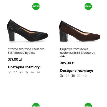
Czarne skórzane czółenka
Brązowe zamszowe
5137 Bioeco by Arka
czółenka 5668 Bioeco by
Arka
379.00 zł
389.00 zł
Dostępne rozmiary:
Dostępne rozmiary:
36
37
38
39
40
41
36
37
38
39
40