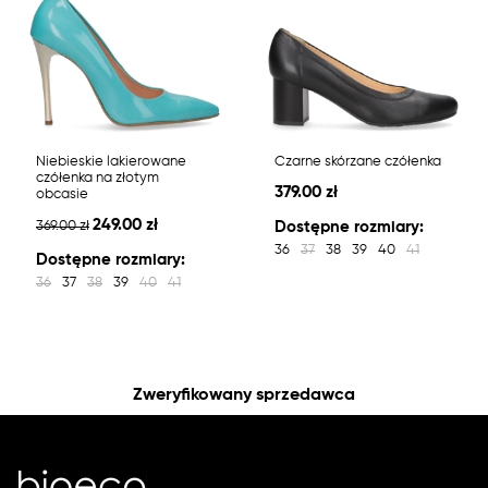
Niebieskie lakierowane
Czarne skórzane czółenka
czółenka na złotym
379.00 zł
obcasie
249.00 zł
369.00 zł
Dostępne rozmiary:
36
37
38
39
40
41
Dostępne rozmiary:
36
37
38
39
40
41
Zweryfikowany sprzedawca