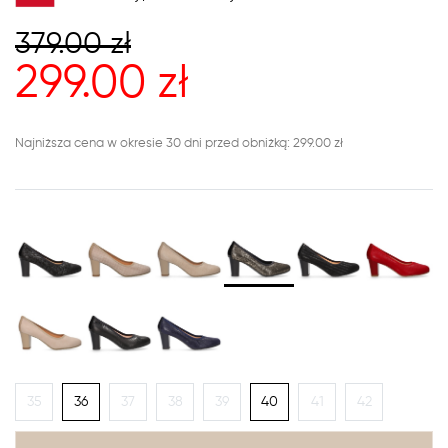
379.00
zł
299.00
zł
Najniższa cena w okresie 30 dni przed obniżką: 299.00 zł
35
36
37
38
39
40
41
42