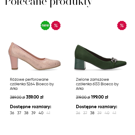
Polecane produkty
Różowe perforowane
Zielone zamszowe
czółenka 5264 Bioeco by
czółenka 6133 Bioeco by
Arka
Arka
359.00 zł
199.00 zł
389.00 zł
319.00 zł
Dostępne rozmiary:
Dostępne rozmiary:
36
37
38
39
40
41
36
37
38
39
40
41