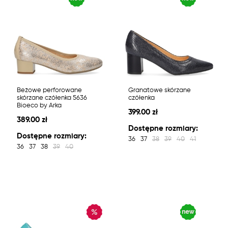
Beżowe perforowane
Granatowe skórzane
skórzane czółenka 5636
czółenka
Bioeco by Arka
399.00 zł
389.00 zł
Dostępne rozmiary:
Dostępne rozmiary:
36
37
38
39
40
41
36
37
38
39
40