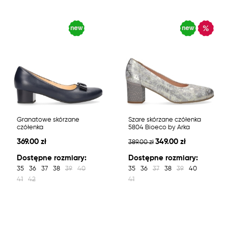
Granatowe skórzane
Szare skórzane czółenka
czółenka
5804 Bioeco by Arka
369.00 zł
349.00 zł
389.00 zł
Dostępne rozmiary:
Dostępne rozmiary:
35
36
37
38
39
40
35
36
37
38
39
40
41
42
41