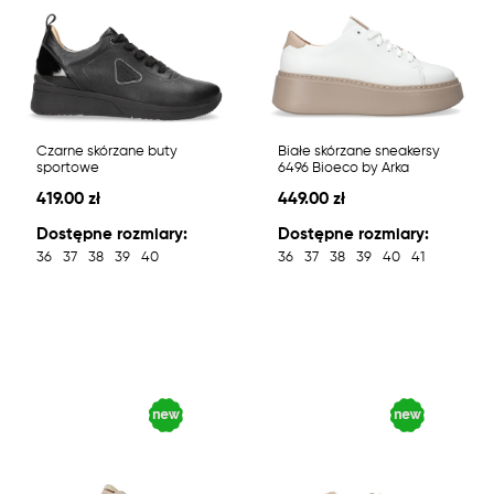
Czarne skórzane buty
Białe skórzane sneakersy
sportowe
6496 Bioeco by Arka
419.00 zł
449.00 zł
Dostępne rozmiary:
Dostępne rozmiary:
36
37
38
39
40
36
37
38
39
40
41