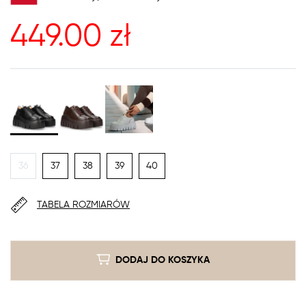
449.00
zł
36
37
38
39
40
TABELA ROZMIARÓW
DODAJ DO KOSZYKA