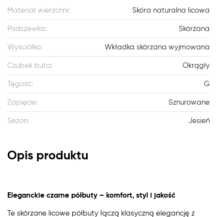
Materiał wierzchni:
Skóra naturalna licowa
Podszewka:
Skórzana
Wyściółka:
Wkładka skórzana wyjmowana
Czubek buta:
Okrągły
Tęgość:
G
Zapięcie:
Sznurowane
Sezon:
Jesień
Opis produktu
Eleganckie czarne półbuty – komfort, styl i jakość
Te skórzane licowe półbuty łączą klasyczną elegancję z