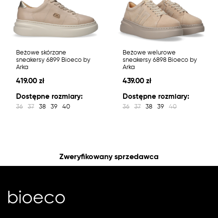
Beżowe skórzane
Beżowe welurowe
sneakersy 6899 Bioeco by
sneakersy 6898 Bioeco by
Arka
Arka
419.00 zł
439.00 zł
Dostępne rozmiary:
Dostępne rozmiary:
36
37
38
39
40
36
37
38
39
40
Zweryfikowany sprzedawca