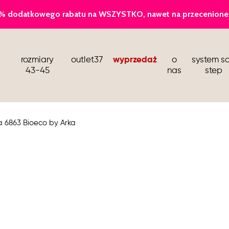
baleriny
rozmiary
outlet37
wyprzedaż
o
system so
sandały i klapki
43-45
nas
step
kozaki i botki wiosenne
buty dla stewardess
 6863 Bioeco by Arka
barefoot