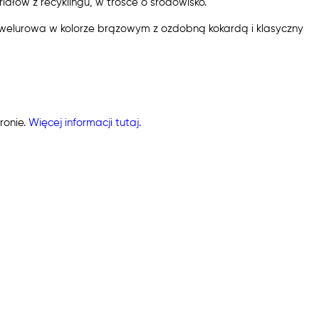
ałów z recyklingu, w trosce o środowisko.
óra welurowa w kolorze brązowym z ozdobną kokardą i klasyczny
ronie.
Więcej informacji tutaj.