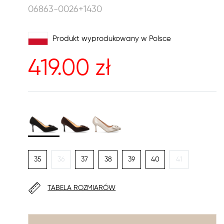
06863-0026+1430
Produkt wyprodukowany w Polsce
419.00
zł
35
36
37
38
39
40
41
TABELA ROZMIARÓW