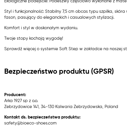
Ekologiczne podejście: Podeszwy częściowo wykonane z materi
Styl i funkcjonalność: Stabilny 7,5 cm obcas typu szpilka, sk
fason, pasujący do eleganckich i casualowych stylizacji.
Komfort i styl w doskonałym wydaniu.
Twoje stopy kochają wygodę!
Sprawdź więcej o systemie Soft Step w zakładce na naszej st
Bezpieczeństwo produktu (GPSR)
Producent:
Arka 1927 sp z o.o.
Zebrzydowice 141, 34-130 Kalwaria Zebrzydowska, Poland
Kontakt ds. bezpieczeństwa produktu:
safety@bioeco-shoes.com