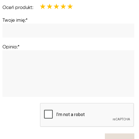
★
★
★
★
★
Oceń produkt:
Twoje imię:*
Opinia:*