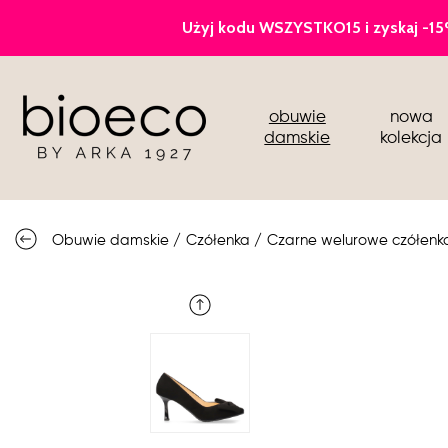
czółenka
obuwie
nowa
sportowe
damskie
kolekcja
botki i kozaki
półbuty i mokasyny
Obuwie damskie
/
Czółenka
/
Czarne welurowe czółenka
buty ślubne