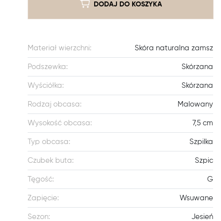
DODAJ DO KOSZYKA
Materiał wierzchni:
Skóra naturalna zamsz
Podszewka:
Skórzana
Wyściółka:
Skórzana
Rodzaj obcasa:
Malowany
Wysokość obcasa:
7,5 cm
Typ obcasa:
Szpilka
Czubek buta:
Szpic
Tęgość:
G
Zapięcie:
Wsuwane
Sezon:
Jesień