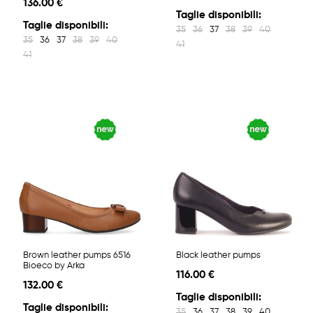
136.00 €
Taglie disponibili:
Taglie disponibili:
35
36
37
38
39
40
35
36
37
38
39
40
41
41
Brown leather pumps 6516
Black leather pumps
Bioeco by Arka
116.00 €
132.00 €
Taglie disponibili:
Taglie disponibili:
35
36
37
38
39
40