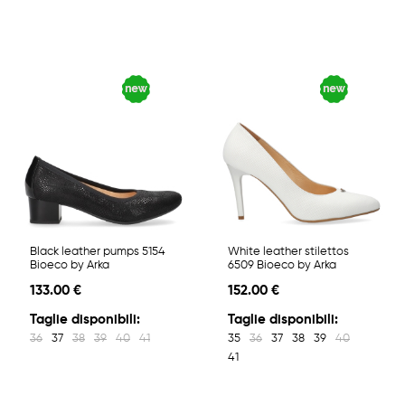
Black leather pumps 5154
White leather stilettos
Bioeco by Arka
6509 Bioeco by Arka
133.00 €
152.00 €
Taglie disponibili:
Taglie disponibili:
36
37
38
39
40
41
35
36
37
38
39
40
41