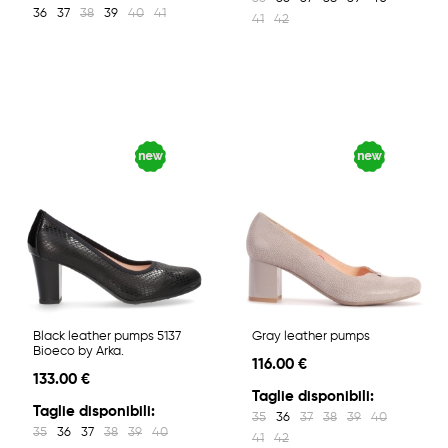
36
37
38
39
40
41
41
42
Black leather pumps 5137
Gray leather pumps
Bioeco by Arka.
116.00 €
133.00 €
Taglie disponibili:
Taglie disponibili:
35
36
37
38
39
40
35
36
37
38
39
40
41
42