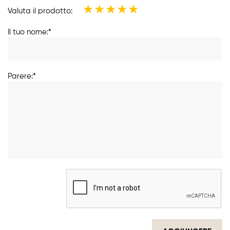
★
★
★
★
★
Valuta il prodotto:
Il tuo nome:*
Parere:*