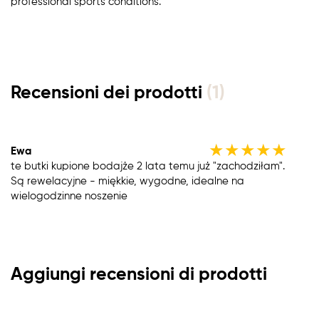
professional sports conditions.
Recensioni dei prodotti
(1)
★
★
★
★
★
Ewa
te butki kupione bodajże 2 lata temu już "zachodziłam".
Są rewelacyjne - miękkie, wygodne, idealne na
wielogodzinne noszenie
Aggiungi recensioni di prodotti