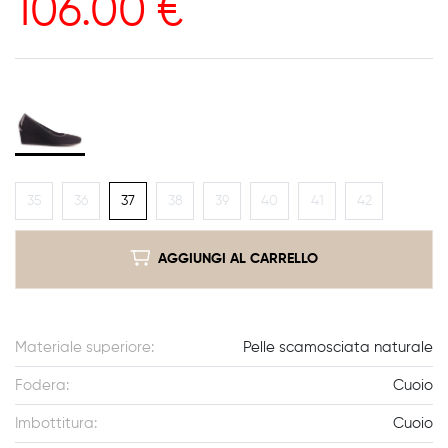
106.00
€
35
36
37
38
39
40
41
42
AGGIUNGI AL CARRELLO
Materiale superiore:
Pelle scamosciata naturale
Fodera:
Cuoio
Imbottitura:
Cuoio