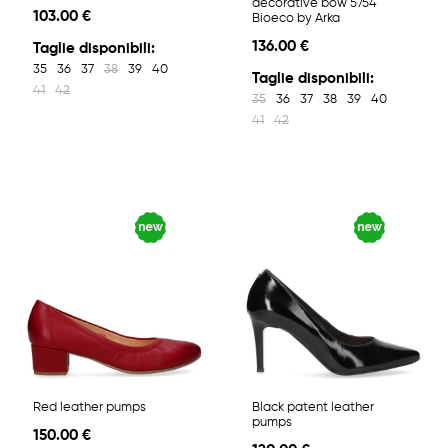
decorative bow 5754
103.00 €
Bioeco by Arka
136.00 €
Taglie disponibili:
35
36
37
38
39
40
Taglie disponibili:
41
42
35
36
37
38
39
40
41
42
Red leather pumps
Black patent leather
pumps
150.00 €