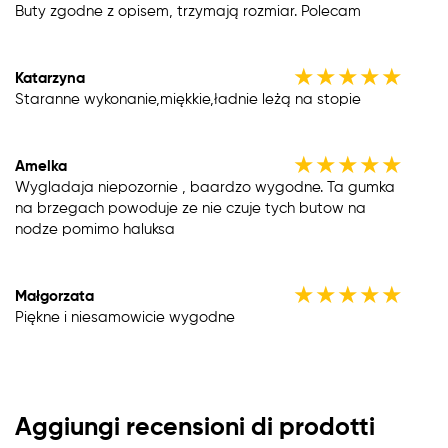
Buty zgodne z opisem, trzymają rozmiar. Polecam
★
★
★
★
★
Katarzyna
Staranne wykonanie,miękkie,ładnie leżą na stopie
★
★
★
★
★
Amelka
Wygladaja niepozornie , baardzo wygodne. Ta gumka
na brzegach powoduje ze nie czuje tych butow na
nodze pomimo haluksa
★
★
★
★
★
Małgorzata
Piękne i niesamowicie wygodne
Aggiungi recensioni di prodotti