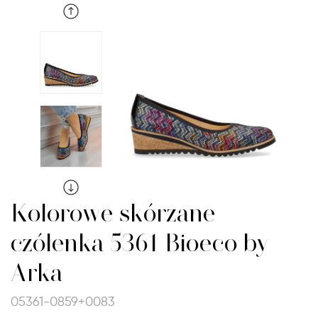
Kolorowe skórzane
czółenka 5361 Bioeco by
Arka
05361-0859+0083