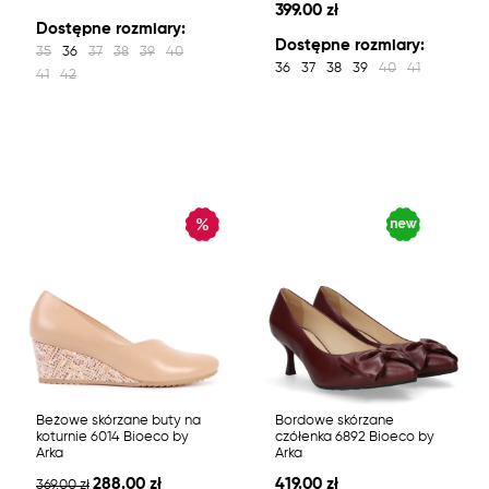
399.00 zł
Dostępne rozmiary:
Dostępne rozmiary:
35
36
37
38
39
40
36
37
38
39
40
41
41
42
Beżowe skórzane buty na
Bordowe skórzane
koturnie 6014 Bioeco by
czółenka 6892 Bioeco by
Arka
Arka
288.00 zł
419.00 zł
369.00 zł