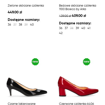
Zielone skórzane czółenka
Beżowe skórzane czółenka
1100 Bioeco by Arka
449.00 zł
409.00 zł
439.00 zł
Dostępne rozmiary:
Dostępne rozmiary:
36
37
38
39
40
36
37
38
39
40
41
42
Czarne lakierowane
Czerwone czółenka 6406