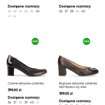
Dostępne rozmiary:
Dostępne rozmiary:
35
36
37
38
39
40
36
37
38
39
40
41
42
Czarne skórzane czółenka
Brązowe skórzane czółenka
6821 Bioeco by Arka
399.00 zł
399.00 zł
Dostępne rozmiary:
Dostępne rozmiary:
36
37
38
39
40
41