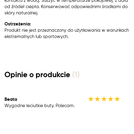
kontaktu z wodą. Suszyć w temperaturze pokojowej, z dala
od źródeł ciepła. Konserwować odpowiednimi środkami do
skóry naturalnej.
Ostrzeżenia:
Produkt nie jest przeznaczony do użytkowania w warunkach
ekstremalnych lub sportowych.
Opinie o produkcie
(1)
★
★
★
★
★
Beata
Wygodne leciutkie buty. Polecam.