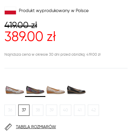
Produkt wyprodukowany w Polsce
419.00
zł
389.00
zł
Najniższa cena w okresie 30 dni przed obniżką: 419.00 zł
36
37
38
39
40
41
42
TABELA ROZMIARÓW