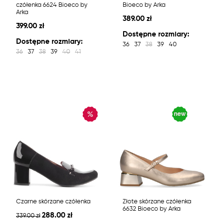
czółenka 6624 Bioeco by
Bioeco by Arka
Arka
389.00 zł
399.00 zł
Dostępne rozmiary:
Dostępne rozmiary:
36
37
38
39
40
36
37
38
39
40
41
Czarne skórzane czółenka
Złote skórzane czółenka
6632 Bioeco by Arka
288.00 zł
339.00 zł