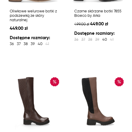
Oliwkowe welurowe botki z
Czarne skórzane botki 7855
podszewką ze skóry
Bioeco by Arka
naturalnej
449.00 zł
499.00 zł
449.00 zł
Dostępne rozmiary:
Dostępne rozmiary:
36
37
38
39
40
41
36
37
38
39
40
41