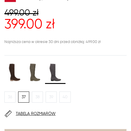
499.00
zł
399.00
zł
Najniższa cena w okresie 30 dni przed obniżką: 499.00 zł
36
37
38
39
40
TABELA ROZMIARÓW