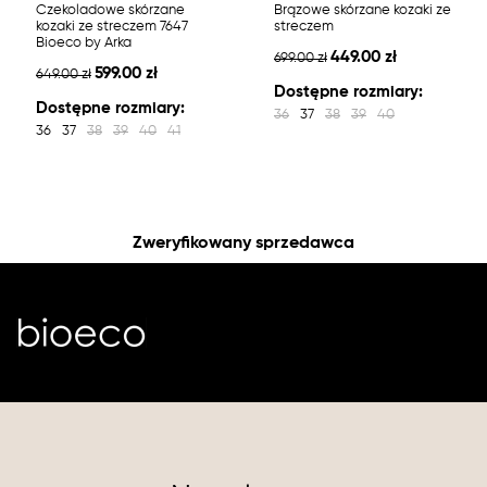
Czekoladowe skórzane
Brązowe skórzane kozaki ze
kozaki ze streczem 7647
streczem
Bioeco by Arka
449.00 zł
699.00 zł
599.00 zł
649.00 zł
Dostępne rozmiary:
Dostępne rozmiary:
36
37
38
39
40
36
37
38
39
40
41
Zweryfikowany sprzedawca