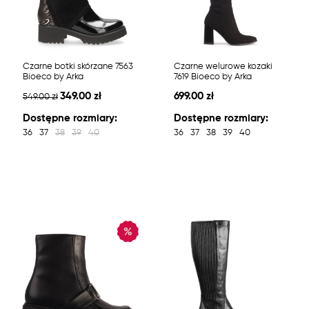
Czarne botki skórzane 7563
Czarne welurowe kozaki
Bioeco by Arka
7619 Bioeco by Arka
349.00 zł
699.00 zł
549.00 zł
Dostępne rozmiary:
Dostępne rozmiary:
36
37
38
39
40
36
37
38
39
40