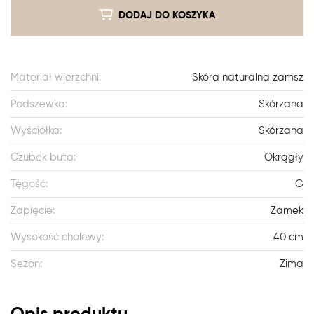
DODAJ DO KOSZYKA
Materiał wierzchni:
Skóra naturalna zamsz
Podszewka:
Skórzana
Wyściółka:
Skórzana
Czubek buta:
Okrągły
Tęgość:
G
Zapięcie:
Zamek
Wysokość cholewy:
40 cm
Sezon:
Zima