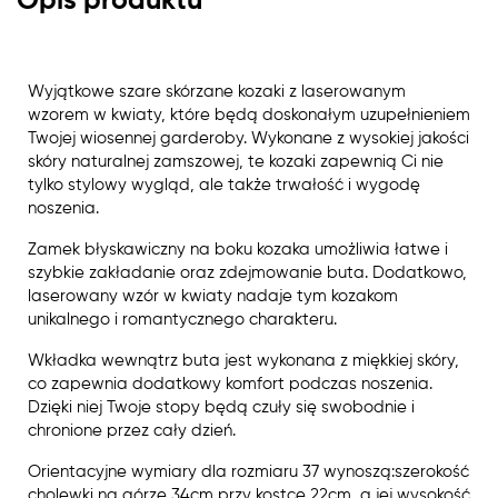
Opis produktu
Wyjątkowe szare skórzane kozaki z laserowanym
wzorem w kwiaty, które będą doskonałym uzupełnieniem
Twojej wiosennej garderoby. Wykonane z wysokiej jakości
skóry naturalnej zamszowej, te kozaki zapewnią Ci nie
tylko stylowy wygląd, ale także trwałość i wygodę
noszenia.
Zamek błyskawiczny na boku kozaka umożliwia łatwe i
szybkie zakładanie oraz zdejmowanie buta. Dodatkowo,
laserowany wzór w kwiaty nadaje tym kozakom
unikalnego i romantycznego charakteru.
Wkładka wewnątrz buta jest wykonana z miękkiej skóry,
co zapewnia dodatkowy komfort podczas noszenia.
Dzięki niej Twoje stopy będą czuły się swobodnie i
chronione przez cały dzień.
Orientacyjne wymiary dla rozmiaru 37 wynoszą:szerokość
cholewki na górze 34cm,przy kostce 22cm, a jej wysokość