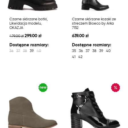
Czarne skórzane botki,
Czarne skórzane kozaki ze
Likwidacja modelu,
streczem Bioeco by Arka
OKAZJA
7152
299.00 zł
639.00 zł
479.00 zł
Dostępne rozmiary:
Dostępne rozmiary:
36
37
38
39
40
35
36
37
38
39
40
41
42