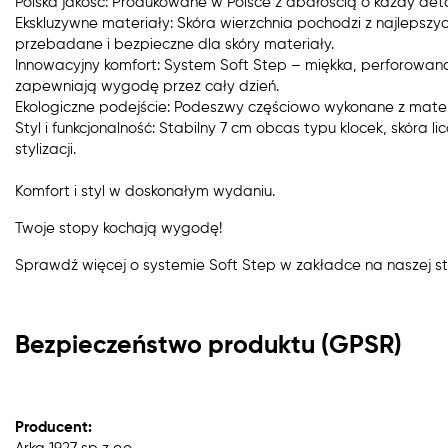
Polska jakość: Produkowane w Polsce z dbałością o każdy deta
Ekskluzywne materiały: Skóra wierzchnia pochodzi z najlepszyc
przebadane i bezpieczne dla skóry materiały.
Innowacyjny komfort: System Soft Step – miękka, perforowan
zapewniają wygodę przez cały dzień.
Ekologiczne podejście: Podeszwy częściowo wykonane z materi
Styl i funkcjonalność: Stabilny 7 cm obcas typu klocek, skóra 
stylizacji.
Komfort i styl w doskonałym wydaniu.
Twoje stopy kochają wygodę!
Sprawdź więcej o systemie Soft Step w zakładce na naszej st
Bezpieczeństwo produktu (GPSR)
Producent: