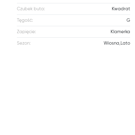
Czubek buta:
Kwadrat
Tęgość:
G
Zapięcie:
Klamerka
Sezon:
Wiosna,Lato