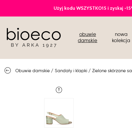
czółenka
obuwie
nowa
sportowe
damskie
kolekcja
botki i kozaki
półbuty i mokasyny
Obuwie damskie
/
Sandały i klapki
/
Zielone skórzane s
buty ślubne