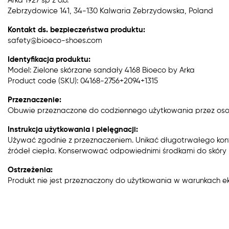
Arka 1927 sp z o.o.
Zebrzydowice 141, 34-130 Kalwaria Zebrzydowska, Poland
Kontakt ds. bezpieczeństwa produktu:
safety@bioeco-shoes.com
Identyfikacja produktu:
Model: Zielone skórzane sandały 4168 Bioeco by Arka
Product code (SKU): 04168-2756+2094+1315
Przeznaczenie:
Obuwie przeznaczone do codziennego użytkowania przez oso
Instrukcja użytkowania i pielęgnacji:
Używać zgodnie z przeznaczeniem. Unikać długotrwałego kon
źródeł ciepła. Konserwować odpowiednimi środkami do skóry n
Ostrzeżenia:
Produkt nie jest przeznaczony do użytkowania w warunkach e