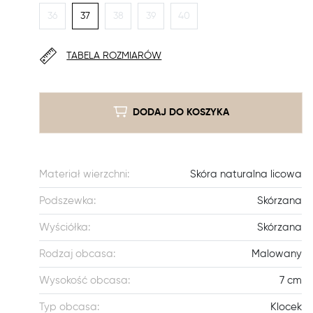
36
37
38
39
40
TABELA ROZMIARÓW
DODAJ DO KOSZYKA
Materiał wierzchni:
Skóra naturalna licowa
Podszewka:
Skórzana
Wyściółka:
Skórzana
Rodzaj obcasa:
Malowany
Wysokość obcasa:
7 cm
Typ obcasa:
Klocek