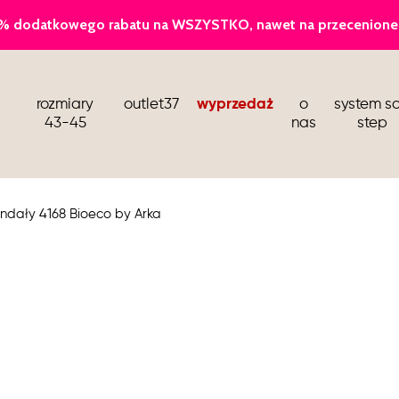
baleriny
rozmiary
outlet37
wyprzedaż
o
system so
sandały i klapki
43-45
nas
step
kozaki i botki wiosenne
buty dla stewardess
andały 4168 Bioeco by Arka
barefoot