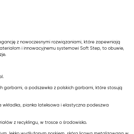
legancję z nowoczesnymi rozwiązaniami, które zapewniają
i materiałom i innowacyjnemu systemowi Soft Step, to obuwie,
je.
l.
h garbarni, a podszewka z polskich garbarni, które stosują
a wkładka, pianka lateksowa i elastyczna podeszwa
ałów z recyklingu, w trosce o środowisko.
mukłym, lekko wydłużonym noskiem, skóra licowa metalizowana w