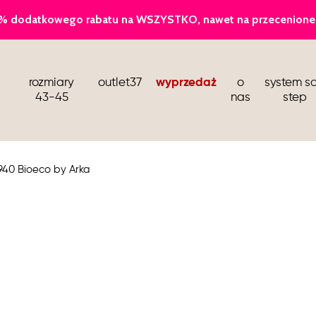
baleriny
rozmiary
outlet37
wyprzedaż
o
system so
sandały i klapki
43-45
nas
step
kozaki i botki wiosenne
buty dla stewardess
940 Bioeco by Arka
barefoot