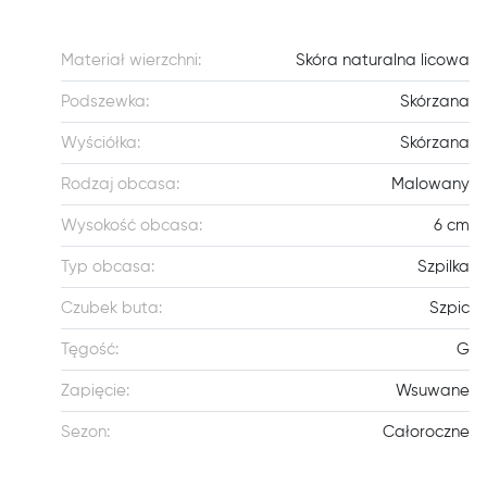
Materiał wierzchni:
Skóra naturalna licowa
Podszewka:
Skórzana
Wyściółka:
Skórzana
Rodzaj obcasa:
Malowany
Wysokość obcasa:
6 cm
Typ obcasa:
Szpilka
Czubek buta:
Szpic
Tęgość:
G
Zapięcie:
Wsuwane
Sezon:
Całoroczne