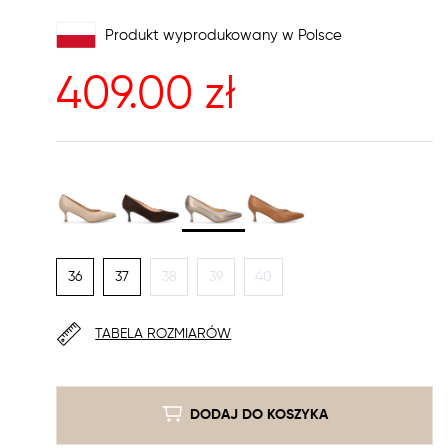
Produkt wyprodukowany w Polsce
409.00
zł
36
37
38
39
40
TABELA ROZMIARÓW
DODAJ DO KOSZYKA