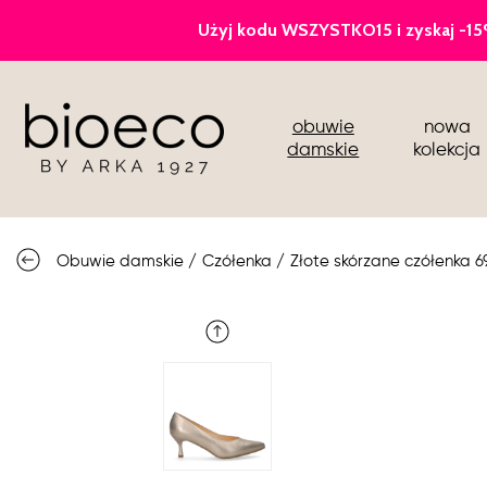
czółenka
obuwie
nowa
sportowe
damskie
kolekcja
botki i kozaki
półbuty i mokasyny
Obuwie damskie
/
Czółenka
/
Złote skórzane czółenka 6
buty ślubne