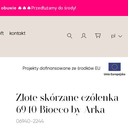
ft
kontakt
pl
Projekty dofinansowane ze środków EU
Złote skórzane czółenka
6940 Bioeco by Arka
06940-2244