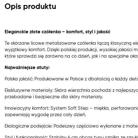
Opis produktu
Eleganckie złote czółenka – komfort, styl i jakość
Te skórzane licowe metalizowane czółenka łączą klasyczną e
wyjątkowy komfort. Dzięki polskiej produkcji, wysokiej jakośc
które sprawdzi się zarówno na co dzień, jak i na specjalne okaz
Najważniejsze atuty:
Polska jakość: Produkowane w Polsce z dbałością o każdy deta
Ekskluzywne materiały: Skóra wierzchnia pochodzi z najlepszyc
przebadane i bezpieczne dla skóry materiały.
Innowacyjny komfort: System Soft Step – miękka, perforowan
zapewniają wygodę przez cały dzień.
Ekologiczne podejście: Podeszwy częściowo wykonane z materi
Styl i funkcjonalność: Stabilny 6 cm obcas typu szpilka ze s