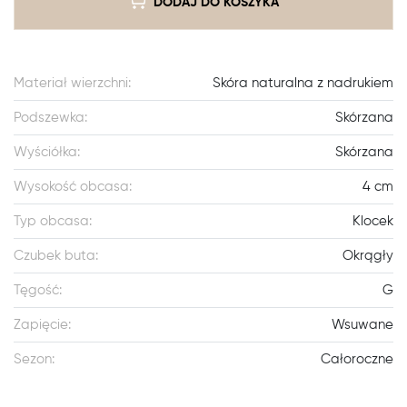
DODAJ DO KOSZYKA
Materiał wierzchni:
Skóra naturalna z nadrukiem
Podszewka:
Skórzana
Wyściółka:
Skórzana
Wysokość obcasa:
4 cm
Typ obcasa:
Klocek
Czubek buta:
Okrągły
Tęgość:
G
Zapięcie:
Wsuwane
Sezon:
Całoroczne