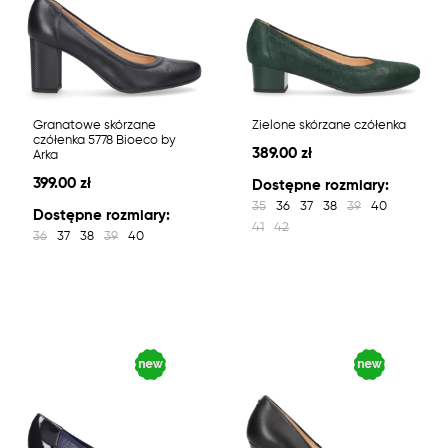
Granatowe skórzane
Zielone skórzane czółenka
czółenka 5778 Bioeco by
389.00 zł
Arka
399.00 zł
Dostępne rozmiary:
35
36
37
38
39
40
Dostępne rozmiary:
41
42
36
37
38
39
40