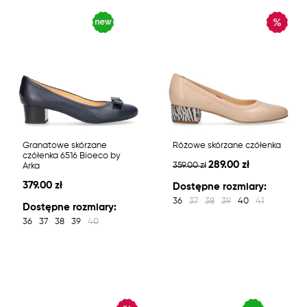
Granatowe skórzane
Różowe skórzane czółenka
czółenka 6516 Bioeco by
289.00 zł
359.00 zł
Arka
379.00 zł
Dostępne rozmiary:
36
37
38
39
40
41
Dostępne rozmiary:
36
37
38
39
40