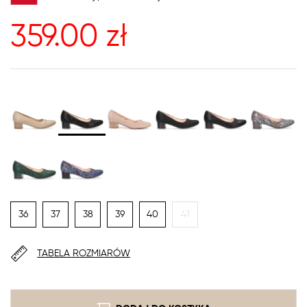
359.00
zł
36
37
38
39
40
41
TABELA ROZMIARÓW