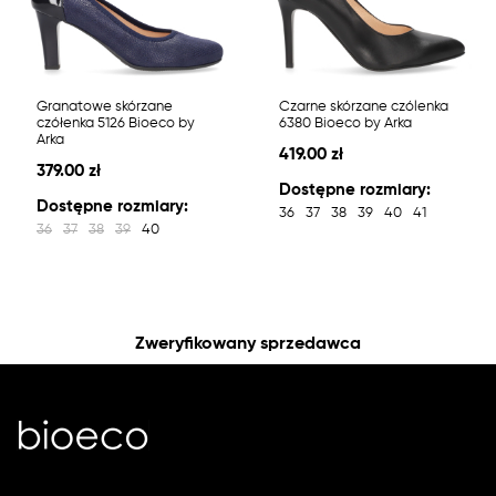
Granatowe skórzane
Czarne skórzane czólenka
czółenka 5126 Bioeco by
6380 Bioeco by Arka
Arka
419.00 zł
379.00 zł
Dostępne rozmiary:
Dostępne rozmiary:
36
37
38
39
40
41
36
37
38
39
40
Zweryfikowany sprzedawca