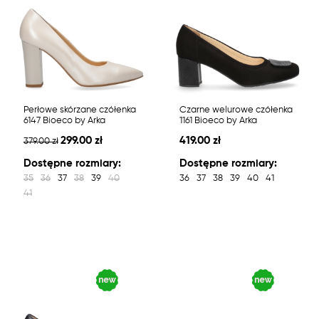
Perłowe skórzane czółenka
Czarne welurowe czółenka
6147 Bioeco by Arka
1161 Bioeco by Arka
299.00 zł
419.00 zł
379.00 zł
Dostępne rozmiary:
Dostępne rozmiary:
35
36
37
38
39
40
36
37
38
39
40
41
41