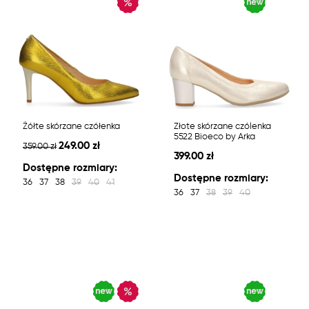
Żółte skórzane czółenka
Złote skórzane czólenka
5522 Bioeco by Arka
249.00 zł
359.00 zł
399.00 zł
Dostępne rozmiary:
Dostępne rozmiary:
36
37
38
39
40
41
36
37
38
39
40