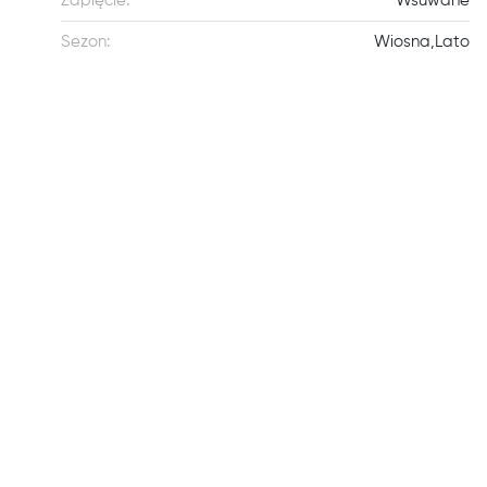
Zapięcie:
Wsuwane
Sezon:
Wiosna,Lato