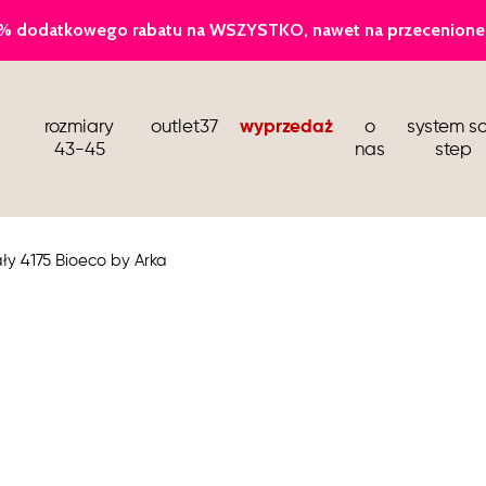
baleriny
rozmiary
outlet37
wyprzedaż
o
system so
sandały i klapki
43-45
nas
step
kozaki i botki wiosenne
buty dla stewardess
ły 4175 Bioeco by Arka
barefoot