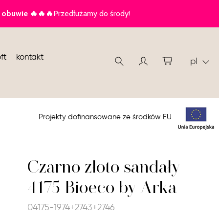
ft
kontakt
pl
Projekty dofinansowane ze środków EU
Czarno złoto sandały
4175 Bioeco by Arka
04175-1974+2743+2746