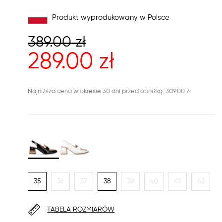
Produkt wyprodukowany w Polsce
389.00
zł
289.00
zł
Najniższa cena w okresie 30 dni przed obniżką: 309.00 zł
35
36
37
38
39
40
41
42
TABELA ROZMIARÓW