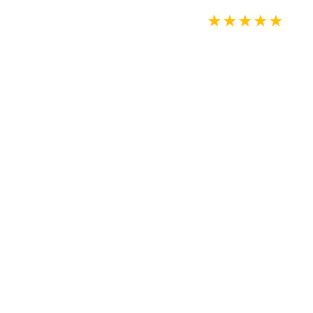
★
★
★
★
★