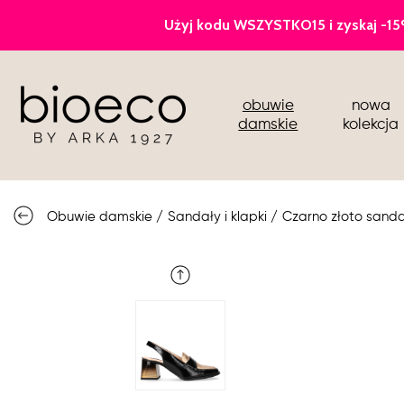
czółenka
obuwie
nowa
sportowe
damskie
kolekcja
botki i kozaki
półbuty i mokasyny
Obuwie damskie
/
Sandały i klapki
/
Czarno złoto sanda
buty ślubne