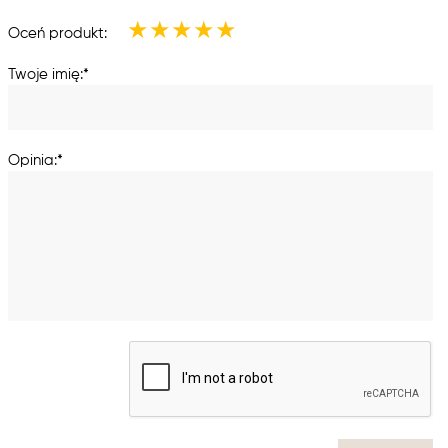
★
★
★
★
★
Oceń produkt:
Twoje imię:*
Opinia:*