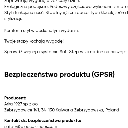
zapewniają wygodę przez cały dzień.
Ekologiczne podejście: Podeszwy częściowo wykonane z materi
Styl i funkcjonalność: Stabilny 6,5 cm obcas typu klocek, skór
stylizacji.
Komfort i styl w doskonałym wydaniu.
Twoje stopy kochają wygodę!
Sprawdź więcej o systemie Soft Step w zakładce na naszej st
Bezpieczeństwo produktu (GPSR)
Producent:
Arka 1927 sp z o.o.
Zebrzydowice 141, 34-130 Kalwaria Zebrzydowska, Poland
Kontakt ds. bezpieczeństwa produktu:
safety@bioeco-shoes.com