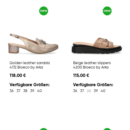
Golden leather sandals
Beige leather slippers
4172 Bioeco by Arka
4200 Bioeco by Arka
118.00 €
115.00 €
Verfügbare Größen:
Verfügbare Größen:
36
37
38
39
40
36
37
38
39
40