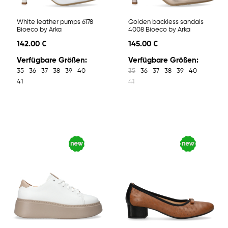
White leather pumps 6178
Golden backless sandals
Bioeco by Arka
4008 Bioeco by Arka
142.00 €
145.00 €
Verfügbare Größen:
Verfügbare Größen:
35
36
37
38
39
40
35
36
37
38
39
40
41
41