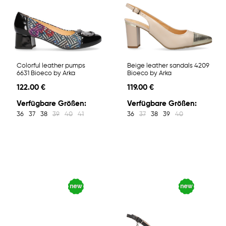
Colorful leather pumps
Beige leather sandals 4209
6631 Bioeco by Arka
Bioeco by Arka
122.00 €
119.00 €
Verfügbare Größen:
Verfügbare Größen:
36
37
38
39
40
41
36
37
38
39
40