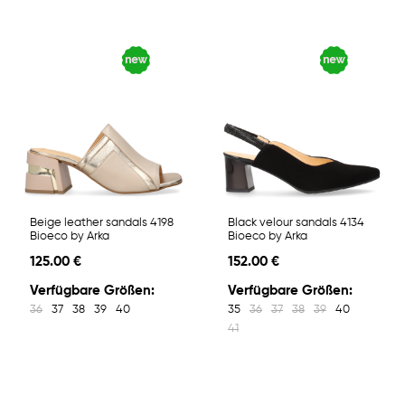
Beige leather sandals 4198
Black velour sandals 4134
Bioeco by Arka
Bioeco by Arka
125.00 €
152.00 €
Verfügbare Größen:
Verfügbare Größen:
36
37
38
39
40
35
36
37
38
39
40
41