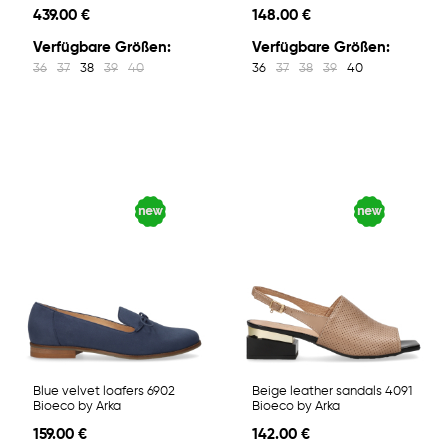
439.00 €
148.00 €
Verfügbare Größen:
Verfügbare Größen:
36
37
38
39
40
36
37
38
39
40
Blue velvet loafers 6902
Beige leather sandals 4091
Bioeco by Arka
Bioeco by Arka
159.00 €
142.00 €