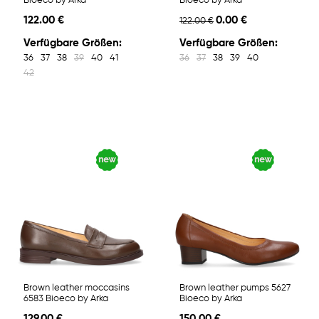
Bioeco by Arka
Bioeco by Arka
122.00 €
0.00 €
122.00 €
Verfügbare Größen:
Verfügbare Größen:
36
37
38
39
40
41
36
37
38
39
40
42
Brown leather moccasins
Brown leather pumps 5627
6583 Bioeco by Arka
Bioeco by Arka
129.00 €
150.00 €