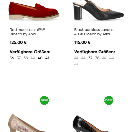
Red moccasins 6949
Black backless sandals
Bioeco by Arka
4038 Bioeco by Arka
125.00 €
115.00 €
Verfügbare Größen:
Verfügbare Größen:
36
37
38
39
40
41
35
36
37
38
39
40
41