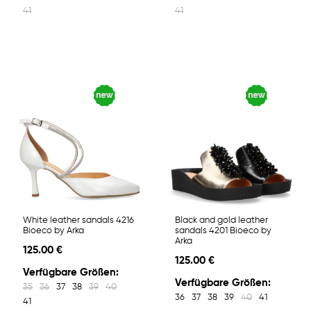
41
41
White leather sandals 4216
Black and gold leather
Bioeco by Arka
sandals 4201 Bioeco by
Arka
125.00 €
125.00 €
Verfügbare Größen:
Verfügbare Größen:
35
36
37
38
39
40
36
37
38
39
40
41
41