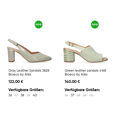
Gray Leather Sandals 3828
Green leather sandals 4168
Bioeco by Arka
Bioeco by Arka
122.00 €
140.00 €
Verfügbare Größen:
Verfügbare Größen:
36
37
38
39
40
36
37
38
39
40