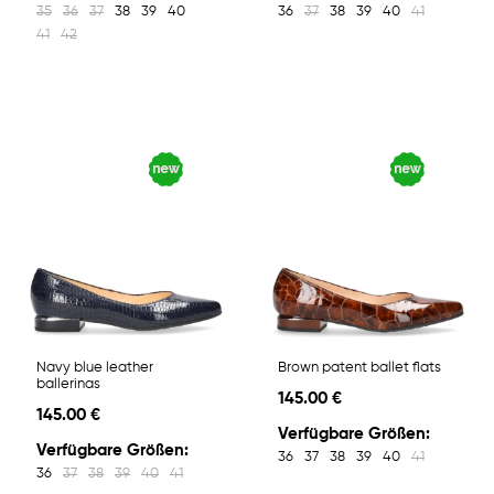
35
36
37
38
39
40
36
37
38
39
40
41
41
42
Navy blue leather
Brown patent ballet flats
ballerinas
145.00 €
145.00 €
Verfügbare Größen:
Verfügbare Größen:
36
37
38
39
40
41
36
37
38
39
40
41