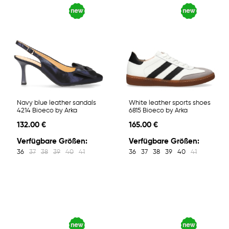
Navy blue leather sandals
White leather sports shoes
4214 Bioeco by Arka
6815 Bioeco by Arka
132.00 €
165.00 €
Verfügbare Größen:
Verfügbare Größen:
36
37
38
39
40
41
36
37
38
39
40
41