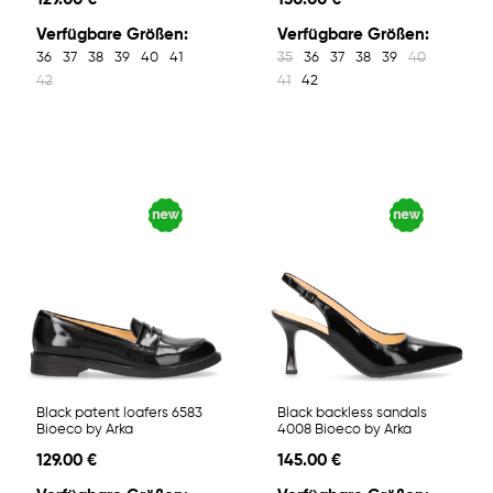
Verfügbare Größen:
Verfügbare Größen:
36
37
38
39
40
41
35
36
37
38
39
40
42
41
42
Black patent loafers 6583
Black backless sandals
Bioeco by Arka
4008 Bioeco by Arka
129.00 €
145.00 €