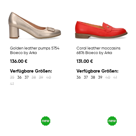
Golden leather pumps 5754
Coral leather moccasins
Bioeco by Arka
6876 Bioeco by Arka
136.00 €
131.00 €
Verfügbare Größen:
Verfügbare Größen:
35
36
37
38
39
40
36
37
38
39
40
41
41