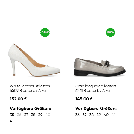
White leather stilettos
Gray lacquered loafers
6509 Bioeco by Arka
6261 Bioeco by Arka
152.00 €
145.00 €
Verfügbare Größen:
Verfügbare Größen:
35
36
37
38
39
40
36
37
38
39
40
41
41