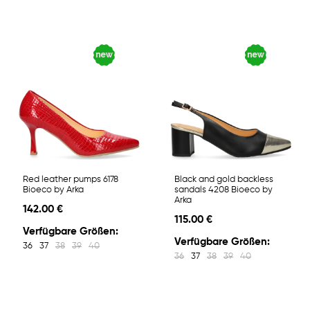
Red leather pumps 6178
Black and gold backless
Bioeco by Arka
sandals 4208 Bioeco by
Arka
142.00 €
115.00 €
Verfügbare Größen:
Verfügbare Größen:
36
37
38
39
40
36
37
38
39
40