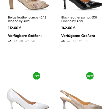
Beige leather pumps 4242
Black leather pumps 6178
Bioeco by Arka
Bioeco by Arka
112.00 €
142.00 €
Verfügbare Größen:
Verfügbare Größen:
36
37
38
39
40
36
37
38
39
40