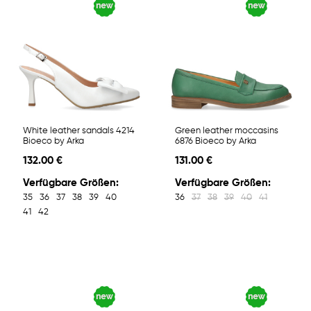
White leather sandals 4214
Green leather moccasins
Bioeco by Arka
6876 Bioeco by Arka
132.00 €
131.00 €
Verfügbare Größen:
Verfügbare Größen:
35
36
37
38
39
40
36
37
38
39
40
41
41
42