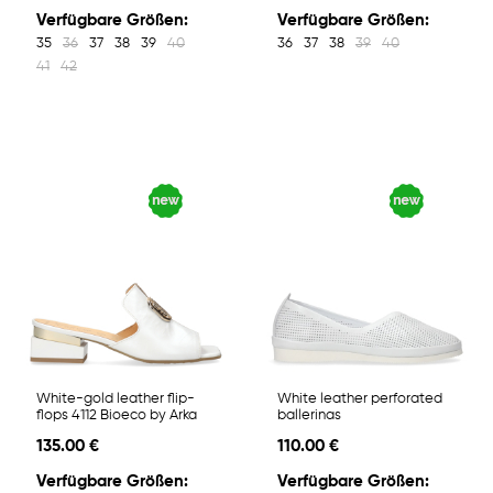
Verfügbare Größen:
Verfügbare Größen:
35
36
37
38
39
40
36
37
38
39
40
41
42
White-gold leather flip-
White leather perforated
flops 4112 Bioeco by Arka
ballerinas
135.00 €
110.00 €
Verfügbare Größen:
Verfügbare Größen: