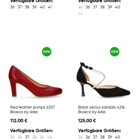
Verfügbare Größen:
Verfügbare Größen:
36
37
38
39
40
41
35
36
37
38
39
40
41
Red leather pumps 6337
Black velour sandals 4216
Bioeco by Arka
Bioeco by Arka
112.00 €
125.00 €
Verfügbare Größen:
Verfügbare Größen:
35
36
37
38
39
40
35
36
37
38
39
40