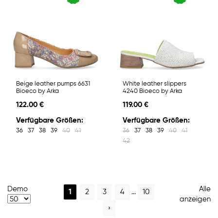
Beige leather pumps 6631
White leather slippers
Bioeco by Arka
4240 Bioeco by Arka
122.00 €
119.00 €
Verfügbare Größen:
Verfügbare Größen:
36
37
38
39
40
41
36
37
38
39
40
41
42
Demo
Alle
1
2
3
4
...
10
anzeigen
›