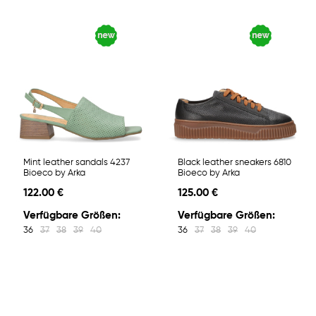
Mint leather sandals 4237
Black leather sneakers 6810
Bioeco by Arka
Bioeco by Arka
122.00 €
125.00 €
Verfügbare Größen:
Verfügbare Größen:
36
37
38
39
40
36
37
38
39
40