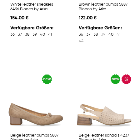
White leather sneakers
Brown leather pumps 5887
6496 Bioeco by Arka
Bioeco by Arka
154.00 €
122.00 €
Verfügbare Größen:
Verfügbare Größen:
36
37
38
39
40
41
36
37
38
39
40
41
42
Beige leather pumps 5887
Beige leather sandals 4237