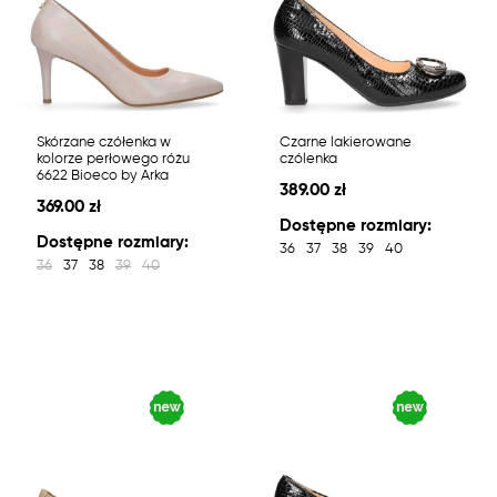
Skórzane czółenka w
Czarne lakierowane
kolorze perłowego różu
czólenka
6622 Bioeco by Arka
389.00 zł
369.00 zł
Dostępne rozmiary:
Dostępne rozmiary:
36
37
38
39
40
36
37
38
39
40