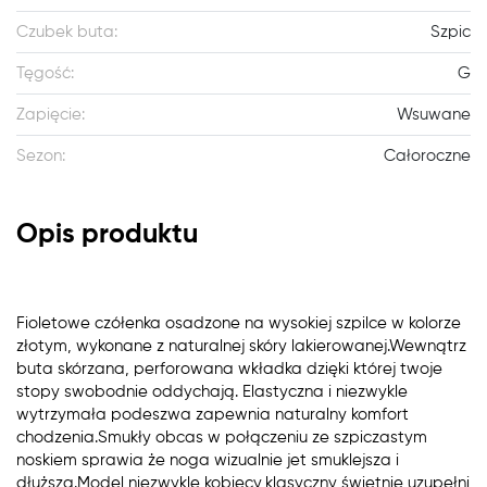
Czubek buta:
Szpic
Tęgość:
G
Zapięcie:
Wsuwane
Sezon:
Całoroczne
Opis produktu
Fioletowe czółenka osadzone na wysokiej szpilce w kolorze
złotym, wykonane z naturalnej skóry lakierowanej.Wewnątrz
buta skórzana, perforowana wkładka dzięki której twoje
stopy swobodnie oddychają. Elastyczna i niezwykle
wytrzymała podeszwa zapewnia naturalny komfort
chodzenia.Smukły obcas w połączeniu ze szpiczastym
noskiem sprawia że noga wizualnie jet smuklejsza i
dłuższa.Model niezwykle kobiecy,klasyczny świetnie uzupełni