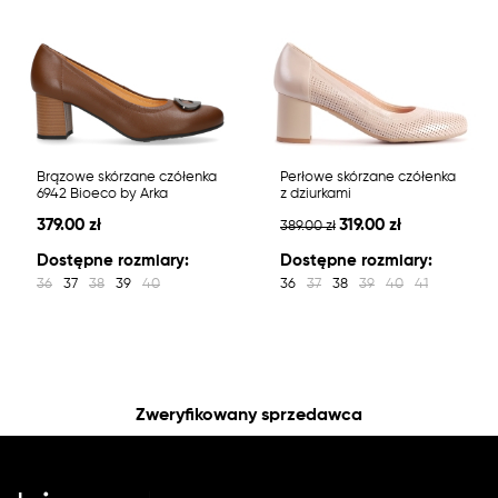
Brązowe skórzane czółenka
Perłowe skórzane czółenka
6942 Bioeco by Arka
z dziurkami
379.00 zł
319.00 zł
389.00 zł
Dostępne rozmiary:
Dostępne rozmiary:
36
37
38
39
40
36
37
38
39
40
41
Zweryfikowany sprzedawca