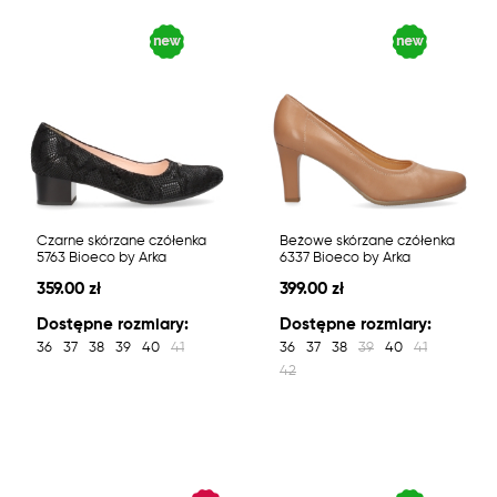
Czarne skórzane czółenka
Beżowe skórzane czółenka
5763 Bioeco by Arka
6337 Bioeco by Arka
359.00 zł
399.00 zł
Dostępne rozmiary:
Dostępne rozmiary:
36
37
38
39
40
41
36
37
38
39
40
41
42