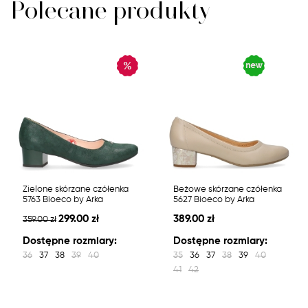
Polecane produkty
Zielone skórzane czółenka
Beżowe skórzane czółenka
5763 Bioeco by Arka
5627 Bioeco by Arka
299.00 zł
389.00 zł
359.00 zł
Dostępne rozmiary:
Dostępne rozmiary:
36
37
38
39
40
35
36
37
38
39
40
41
42