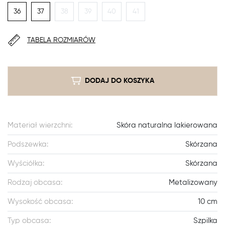
36
37
38
39
40
41
TABELA ROZMIARÓW
DODAJ DO KOSZYKA
Materiał wierzchni:
Skóra naturalna lakierowana
Podszewka:
Skórzana
Wyściółka:
Skórzana
Rodzaj obcasa:
Metalizowany
Wysokość obcasa:
10 cm
Typ obcasa:
Szpilka