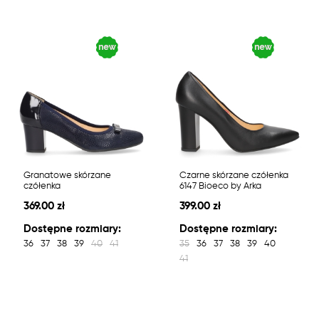
Granatowe skórzane
Czarne skórzane czółenka
czółenka
6147 Bioeco by Arka
369.00 zł
399.00 zł
Dostępne rozmiary:
Dostępne rozmiary:
36
37
38
39
40
41
35
36
37
38
39
40
41