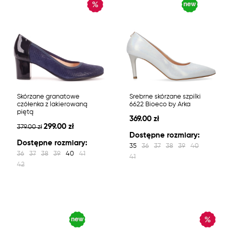
Skórzane granatowe
Srebrne skórzane szpilki
czółenka z lakierowaną
6622 Bioeco by Arka
piętą
369.00 zł
299.00 zł
379.00 zł
Dostępne rozmiary:
Dostępne rozmiary:
35
36
37
38
39
40
36
37
38
39
40
41
41
42