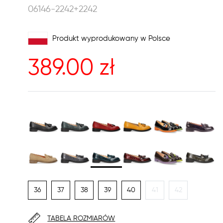
06146-2242+2242
Produkt wyprodukowany w Polsce
389.00
zł
36
37
38
39
40
41
42
TABELA ROZMIARÓW