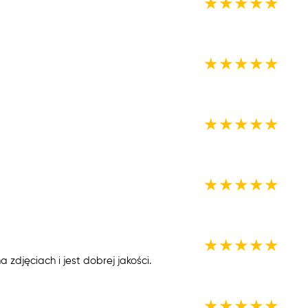
★
★
★
★
★
★
★
★
★
★
★
★
★
★
★
★
★
★
★
★
★
★
★
★
★
jęciach i jest dobrej jakości.
★
★
★
★
★