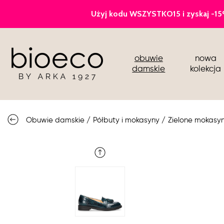
czółenka
obuwie
nowa
sportowe
damskie
kolekcja
botki i kozaki
półbuty i mokasyny
Obuwie damskie
/
Półbuty i mokasyny
/
Zielone mokasyn
buty ślubne