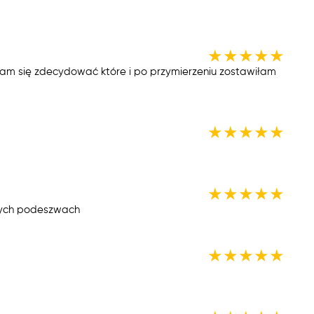
★
★
★
★
★
am się zdecydować które i po przymierzeniu zostawiłam
★
★
★
★
★
★
★
★
★
★
wych podeszwach
★
★
★
★
★