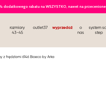
baleriny
rozmiary
outlet37
wyprzedaż
o
system so
sandały i klapki
43-45
nas
step
kozaki i botki wiosenne
buty dla stewardess
y z frędzlami 6146 Bioeco by Arka
barefoot