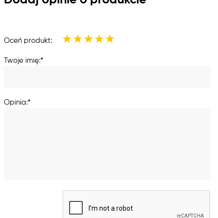
Dodaj opinie o produkcie
★
★
★
★
★
Oceń produkt:
Twoje imię:*
Opinia:*