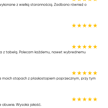
wykonane z wielką starannością. Zadbano również o
★
★
★
★
★
★
★
★
★
★
na z tabelą. Polecam każdemu, nawet wybrednemu
★
★
★
★
★
 na moich stopach z płaskostopiem poprzecznym, przy tym
★
★
★
★
★
 obuwie. Wysoka jakość.