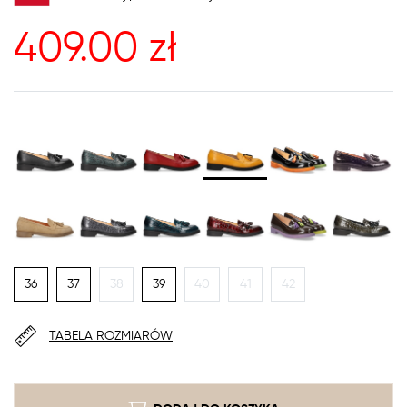
409.00
zł
36
37
38
39
40
41
42
TABELA ROZMIARÓW