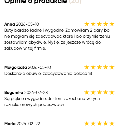
Opinie o produkcie
(20)
★
★
★
★
★
Anna
2026-05-10
Buty bardzo ładne i wygodne. Zamówiłam 2 pary bo
nie mogłam się zdecydować które i po przymierzeniu
zostawiłam obydwie. Myślę, że jeszcze wrócę do
zakupów w tej firmie.
★
★
★
★
★
Małgorzata
2026-05-10
Doskonałe obuwie, zdecydowanie polecam!
★
★
★
★
★
Bogumiła
2026-02-28
Są piękne i wygodne. Jestem zakochana w tych
różnokolorowych podeszwach
★
★
★
★
★
Maria
2026-02-22