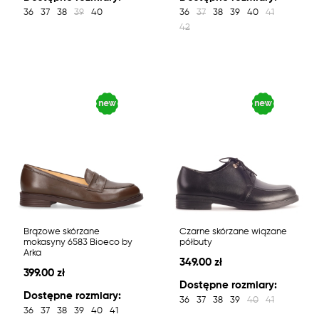
36
37
38
39
40
36
37
38
39
40
41
42
Brązowe skórzane
Czarne skórzane wiązane
mokasyny 6583 Bioeco by
półbuty
Arka
349.00 zł
399.00 zł
Dostępne rozmiary:
Dostępne rozmiary:
36
37
38
39
40
41
36
37
38
39
40
41