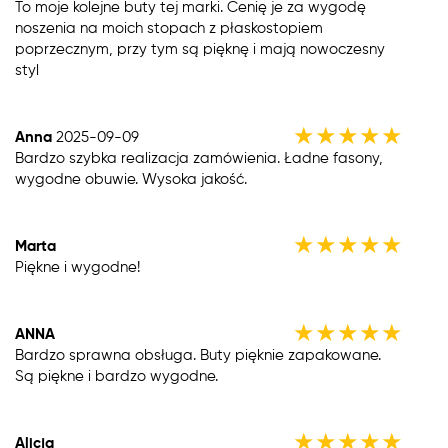
To moje kolejne buty tej marki. Cenię je za wygodę
noszenia na moich stopach z płaskostopiem
poprzecznym, przy tym są pięknę i mają nowoczesny
styl
★
★
★
★
★
Anna
2025-09-09
Bardzo szybka realizacja zamówienia. Ładne fasony,
wygodne obuwie. Wysoka jakość.
★
★
★
★
★
Marta
Piękne i wygodne!
★
★
★
★
★
ANNA
Bardzo sprawna obsługa. Buty pięknie zapakowane.
Są piękne i bardzo wygodne.
★
★
★
★
★
Alicja