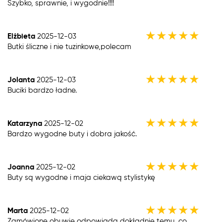
Szybko, sprawnie, i wygodnie!!!!
★
★
★
★
★
Elżbieta
2025-12-03
Butki śliczne i nie tuzinkowe,polecam
★
★
★
★
★
Jolanta
2025-12-03
Buciki bardzo ładne.
★
★
★
★
★
Katarzyna
2025-12-02
Bardzo wygodne buty i dobra jakość.
★
★
★
★
★
Joanna
2025-12-02
Buty są wygodne i maja ciekawą stylistykę
★
★
★
★
★
Marta
2025-12-02
Zamówione obuwie odpowiada dokładnie temu, co