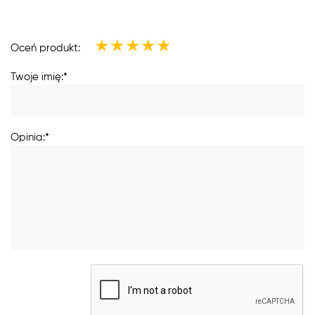
★
★
★
★
★
Oceń produkt:
Twoje imię:*
Opinia:*