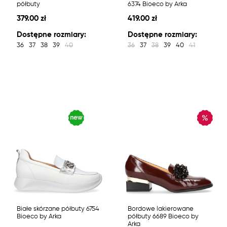
półbuty
6374 Bioeco by Arka
379.00 zł
419.00 zł
Dostępne rozmiary:
Dostępne rozmiary:
36
37
38
39
40
36
37
38
39
40
41
Białe skórzane półbuty 6754
Bordowe lakierowane
Bioeco by Arka
półbuty 6689 Bioeco by
Arka