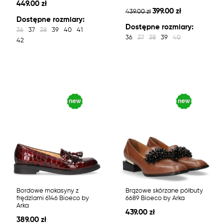
449.00 zł
399.00 zł
439.00 zł
Dostępne rozmiary:
Dostępne rozmiary:
36
37
38
39
40
41
36
37
38
39
40
42
Bordowe mokasyny z
Brązowe skórzane półbuty
frędzlami 6146 Bioeco by
6689 Bioeco by Arka
Arka
439.00 zł
389.00 zł