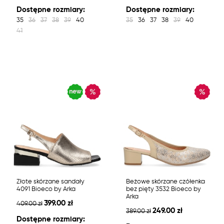
Dostępne rozmiary:
Dostępne rozmiary:
35
36
37
38
39
40
35
36
37
38
39
40
41
Złote skórzane sandały
Beżowe skórzane czółenka
4091 Bioeco by Arka
bez pięty 3532 Bioeco by
Arka
399.00 zł
409.00 zł
249.00 zł
389.00 zł
Dostępne rozmiary: