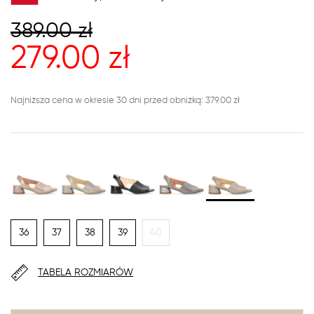
389.00
zł
279.00
zł
Najniższa cena w okresie 30 dni przed obniżką: 379.00 zł
36
37
38
39
40
TABELA ROZMIARÓW