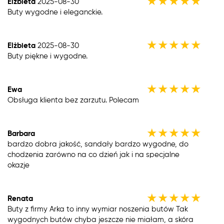
★
★
★
★
★
Elżbieta
2025-08-30
Buty wygodne i eleganckie.
★
★
★
★
★
Elżbieta
2025-08-30
Buty piękne i wygodne.
★
★
★
★
★
Ewa
Obsługa klienta bez zarzutu. Polecam
★
★
★
★
★
Barbara
bardzo dobra jakość, sandały bardzo wygodne, do
chodzenia zarówno na co dzień jak i na specjalne
okazje
★
★
★
★
★
Renata
Buty z firmy Arka to inny wymiar noszenia butów Tak
wygodnych butów chyba jeszcze nie miałam, a skóra