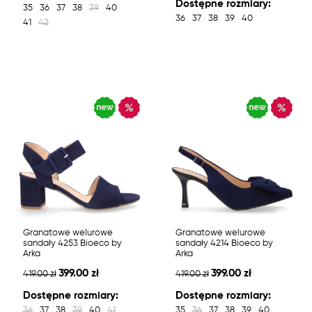
Dostępne rozmiary:
35
36
37
38
39
40
36
37
38
39
40
41
42
Granatowe welurowe
Granatowe welurowe
sandały 4253 Bioeco by
sandały 4214 Bioeco by
Arka
Arka
399.00 zł
399.00 zł
419.00 zł
419.00 zł
Dostępne rozmiary:
Dostępne rozmiary:
36
37
38
39
40
41
35
36
37
38
39
40