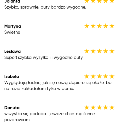
★
★
★
★
★
Jolanta
Szybko, sprawnie, buty bardzo wygodne.
★
★
★
★
★
Martyna
Świetne
★
★
★
★
★
Lesława
Super! szybka wysyłka i i wygodne buty
★
★
★
★
★
Izabela
Wyglądają ładnie, jak się noszą dopiero się okaże, bo
na razie zakładałam tylko w domu.
★
★
★
★
★
Danuta
wszystko się podoba i jeszcze chce kupić inne
pozdrawiam