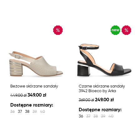
Beżowe skórzane sandały
Czarne skórzane sandały
3942 Bioeco by Arka
349.00 zł
449.00 zł
249.00 zł
369.00 zł
Dostępne rozmiary:
Dostępne rozmiary:
36
37
38
39
40
36
37
38
39
40