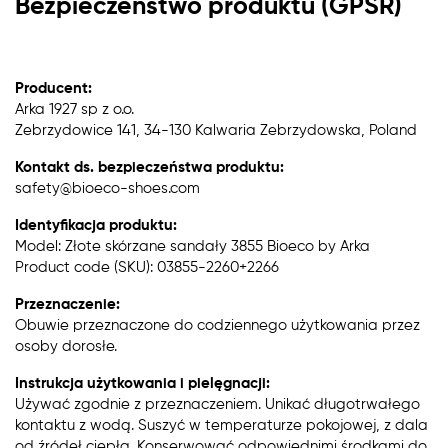
Bezpieczeństwo produktu (GPSR)
Producent:
Arka 1927 sp z o.o.
Zebrzydowice 141, 34-130 Kalwaria Zebrzydowska, Poland
Kontakt ds. bezpieczeństwa produktu:
safety@bioeco-shoes.com
Identyfikacja produktu:
Model: Złote skórzane sandały 3855 Bioeco by Arka
Product code (SKU): 03855-2260+2266
Przeznaczenie:
Obuwie przeznaczone do codziennego użytkowania przez
osoby dorosłe.
Instrukcja użytkowania i pielęgnacji:
Używać zgodnie z przeznaczeniem. Unikać długotrwałego
kontaktu z wodą. Suszyć w temperaturze pokojowej, z dala
od źródeł ciepła. Konserwować odpowiednimi środkami do