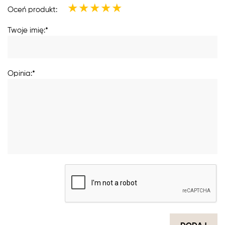
★
★
★
★
★
Oceń produkt:
Twoje imię:*
Opinia:*