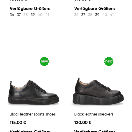
Verfügbare Größen:
Verfügbare Größen:
36
37
38
39
40
41
36
37
38
39
40
41
Black leather sports shoes
Black leather sneakers
115.00 €
120.00 €