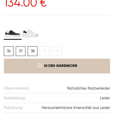
134.00
€
36
37
38
39
40
IN DEN WARENKORB
Obermaterial:
Natürliches Narbenleder
Auskleidung:
Leder
Polsterung:
Herausnehmbare Innensohle aus Leder