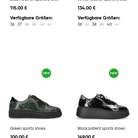
115.00 €
134.00 €
Verfügbare Größen:
Verfügbare Größen:
36
37
38
39
40
41
36
37
38
39
40
41
Green sports shoes
Black patent sports shoes
100.00 €
149.00 €