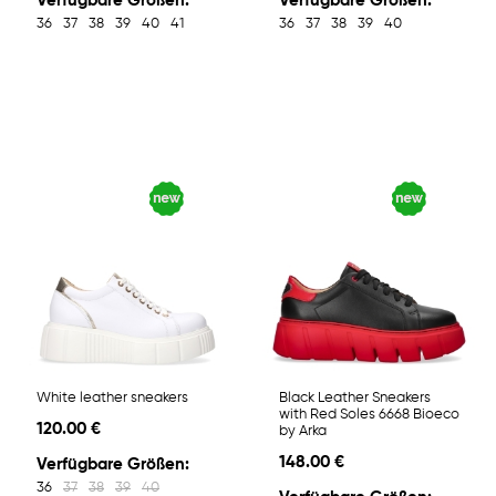
Verfügbare Größen:
Verfügbare Größen:
36
37
38
39
40
41
36
37
38
39
40
White leather sneakers
Black Leather Sneakers
with Red Soles 6668 Bioeco
120.00 €
by Arka
148.00 €
Verfügbare Größen:
36
37
38
39
40