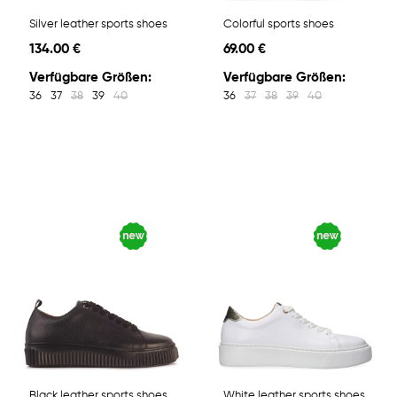
Silver leather sports shoes
Colorful sports shoes
134.00 €
69.00 €
Verfügbare Größen:
Verfügbare Größen:
36
37
38
39
40
36
37
38
39
40
Black leather sports shoes
White leather sports shoes