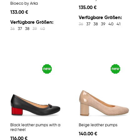
Bioeco by Arka
135.00 €
133.00 €
Verfügbare Größen:
Verfügbare Größen:
36
37
38
39
40
41
36
37
38
39
40
Black leather pumps with a
Beige leather pumps
red heel
140.00 €
116.00 €