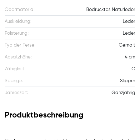
Obermaterial:
Bedrucktes Naturleder
Auskleidung:
Leder
Polsterung:
Leder
Typ der Ferse:
Gemalt
Absatzhöhe:
4 cm
Zähigkeit:
G
Spange:
Slipper
Jahreszeit:
Ganzjährig
Produktbeschreibung