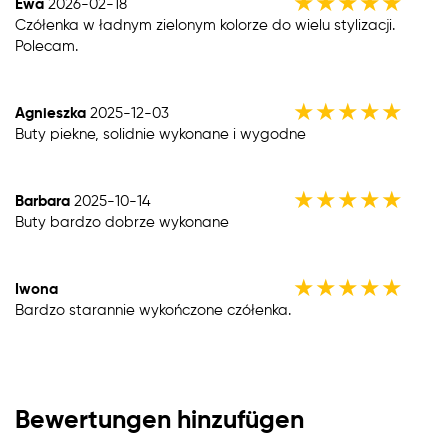
★
★
★
★
★
Ewa
2026-02-18
Czółenka w ładnym zielonym kolorze do wielu stylizacji.
Polecam.
★
★
★
★
★
Agnieszka
2025-12-03
Buty piekne, solidnie wykonane i wygodne
★
★
★
★
★
Barbara
2025-10-14
Buty bardzo dobrze wykonane
★
★
★
★
★
Iwona
Bardzo starannie wykończone czółenka.
Bewertungen hinzufügen