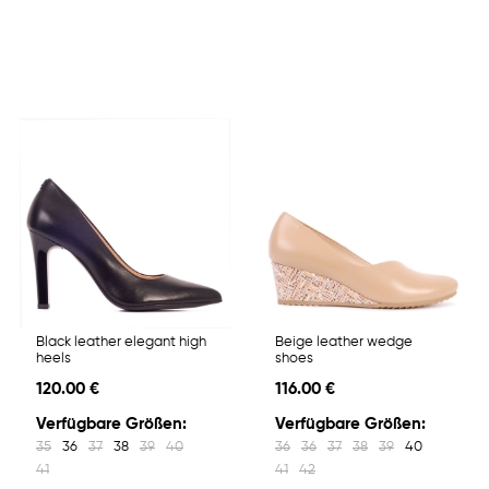
Black leather elegant high
Beige leather wedge
heels
shoes
120.00 €
116.00 €
Verfügbare Größen:
Verfügbare Größen:
35
36
37
38
39
40
36
36
37
38
39
40
41
41
42