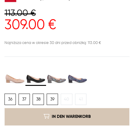
113.00
€
309.00
€
Najniższa cena w okresie 30 dni przed obniżką: 113.00 €
36
37
38
39
40
41
IN DEN WARENKORB