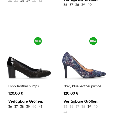
36
37
38
39
40
41
36
37
38
39
40
Black leather pumps
Navy blue leather pumps
120.00 €
120.00 €
Verfügbare Größen:
Verfügbare Größen:
36
37
38
39
40
41
35
36
37
38
39
40
41