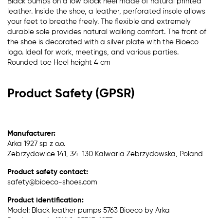
Black pumps on a low block heel made of natural printed
leather. Inside the shoe, a leather, perforated insole allows
your feet to breathe freely. The flexible and extremely
durable sole provides natural walking comfort. The front of
the shoe is decorated with a silver plate with the Bioeco
logo. Ideal for work, meetings, and various parties.
Rounded toe Heel height 4 cm
Product Safety (GPSR)
Manufacturer:
Arka 1927 sp z o.o.
Zebrzydowice 141, 34-130 Kalwaria Zebrzydowska, Poland
Product safety contact:
safety@bioeco-shoes.com
Product identification:
Model: Black leather pumps 5763 Bioeco by Arka