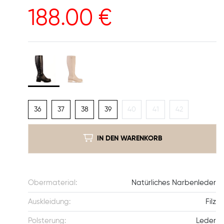
188.00
€
36
37
38
39
40
41
42
IN DEN WARENKORB
Obermaterial:
Natürliches Narbenleder
Auskleidung:
Filz
Polsterung:
Leder