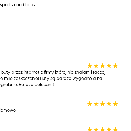
sports conditions.
★
★
★
★
★
ty przez internet z firmy której nie znałam i raczej
zo miłe zaskoczenie! Buty są bardzo wygodne a na
 zgrabnie. Bardzo polecam!
★
★
★
★
★
blemowo.
★
★
★
★
★