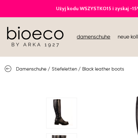
pumps
damenschuhe
neue kol
sportschuhe
sandalen
Damenschuhe
/
Stiefeletten
/
Black leather boots
stiefel
halbschuhe