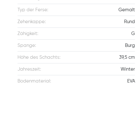
Typ der Ferse:
Gemalt
Zehenkappe:
Rund
Zähigkeit:
G
Spange:
Burg
Höhe des Schachts:
39,5 cm
Jahreszeit:
Winter
Bodenmaterial:
EVA