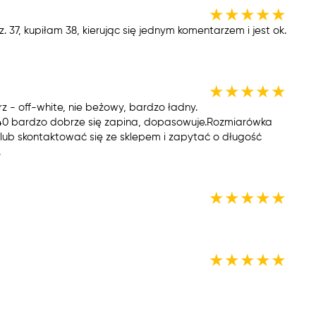
★
★
★
★
★
37, kupiłam 38, kierując się jednym komentarzem i jest ok.
★
★
★
★
★
z - off-white, nie beżowy, bardzo ładny.
 40 bardzo dobrze się zapina, dopasowuje.Rozmiarówka
e lub skontaktować się ze sklepem i zapytać o długość
.
★
★
★
★
★
★
★
★
★
★