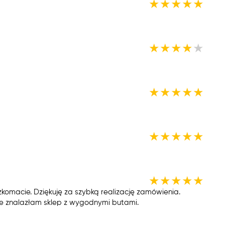
★
★
★
★
★
★
★
★
★
★
★
★
★
★
★
★
★
★
★
★
★
★
★
★
★
komacie. Dziękuję za szybką realizację zamówienia.
cie znalazłam sklep z wygodnymi butami.