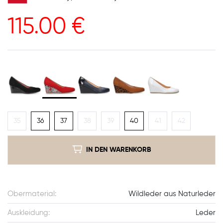
115.00
€
35
36
37
38
39
40
41
42
IN DEN WARENKORB
Obermaterial:
Wildleder aus Naturleder
Auskleidung:
Leder