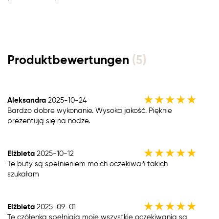
Produktbewertungen
(5)
★
★
★
★
★
Aleksandra
2025-10-24
Bardzo dobre wykonanie. Wysoka jakość. Pięknie
prezentują się na nodze.
★
★
★
★
★
Elżbieta
2025-10-12
Te buty są spełnieniem moich oczekiwań takich
szukałam
★
★
★
★
★
Elżbieta
2025-09-01
Te czółenka spełniają moje wszystkie oczekiwania są