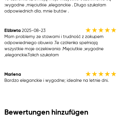
:wygodne ,mięciutkie ,eleganckie . Długo szukałam
odpowiednich dla. mnie butów .
★
★
★
★
★
Elżbieta
2025-08-23
Mam problemy ze stawami i trudność z zakupem
odpowiedniego obuwia .Te czółenka spełniają
wszystkie moje oczekiwania .Mięciutkie ,wygodne
,eleganckie.Takch szukałam
★
★
★
★
★
Marlena
Bardzo eleganckie i wygodne; idealne na letnie dni.
Bewertungen hinzufügen