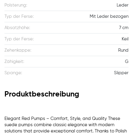
Polsterung:
Leder
Typ der Ferse:
Mit Leder bezogen
Absatzhöhe:
7 cm
Typ der Ferse:
Keil
Zehenkappe:
Rund
Zähigkeit:
G
Spange:
Slipper
Produktbeschreibung
Elegant Red Pumps – Comfort, Style, and Quality These
suede pumps combine classic elegance with modern
solutions that provide exceptional comfort. Thanks to Polish