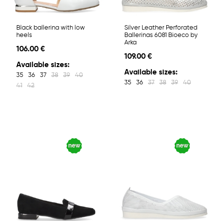
Black ballerina with low
Silver Leather Perforated
heels
Ballerinas 6081 Bioeco by
Arka
106.00 €
109.00 €
Available sizes:
Available sizes:
35
36
37
38
39
40
35
36
37
38
39
40
41
42