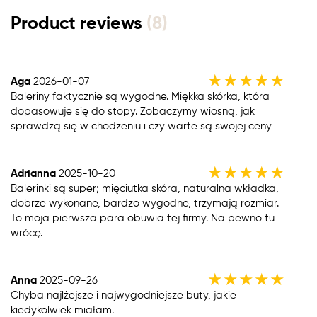
Product reviews
(8)
★
★
★
★
★
Aga
2026-01-07
Baleriny faktycznie są wygodne. Miękka skórka, która
dopasowuje się do stopy. Zobaczymy wiosną, jak
sprawdzą się w chodzeniu i czy warte są swojej ceny
★
★
★
★
★
Adrianna
2025-10-20
Balerinki są super; mięciutka skóra, naturalna wkładka,
dobrze wykonane, bardzo wygodne, trzymają rozmiar.
To moja pierwsza para obuwia tej firmy. Na pewno tu
wrócę.
★
★
★
★
★
Anna
2025-09-26
Chyba najlżejsze i najwygodniejsze buty, jakie
kiedykolwiek miałam.