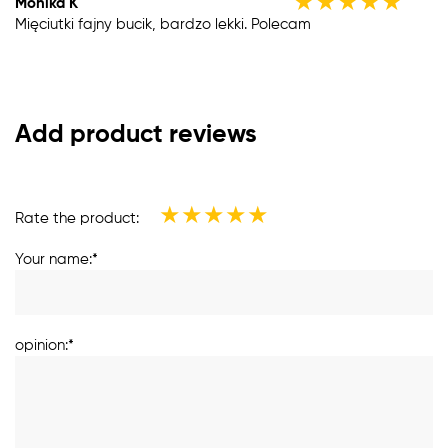
★
★
★
★
★
Monika K
Mięciutki fajny bucik, bardzo lekki. Polecam
Add product reviews
★
★
★
★
★
Rate the product:
Your name:*
opinion:*