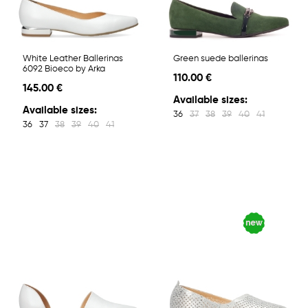
White Leather Ballerinas
Green suede ballerinas
6092 Bioeco by Arka
110.00 €
145.00 €
Available sizes:
Available sizes:
36
37
38
39
40
41
36
37
38
39
40
41