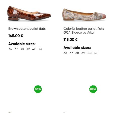
Brown patent ballet flats
Colorful leather ballet flats
6924 Bioeco by Arka
145.00 €
115.00 €
Available sizes:
Available sizes:
36
37
38
39
40
41
36
37
38
39
40
41