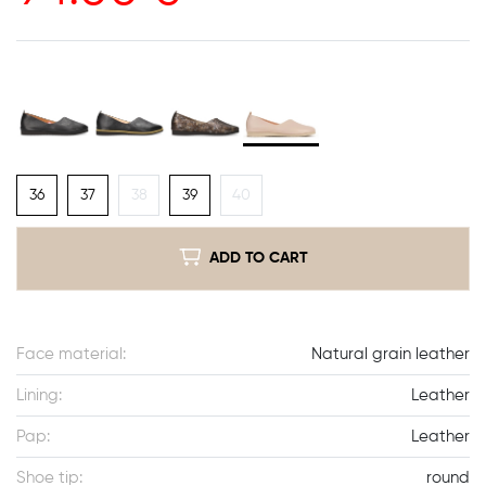
36
37
38
39
40
ADD TO CART
Face material:
Natural grain leather
Lining:
Leather
Pap:
Leather
Shoe tip:
round