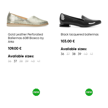
Gold Leather Perforated
Black lacquered ballerinas
Ballerinas 6081 Bioeco by
103.00 €
Arka
109.00 €
Available sizes:
36
37
38
39
40
41
Available sizes:
36
37
38
39
40
41