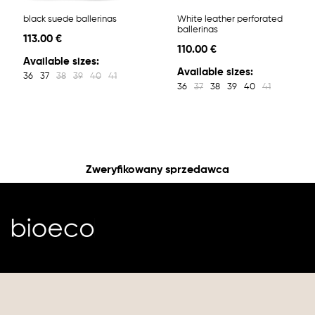
black suede ballerinas
White leather perforated
ballerinas
113.00 €
110.00 €
Available sizes:
Available sizes:
36
37
38
39
40
41
36
37
38
39
40
41
Zweryfikowany sprzedawca