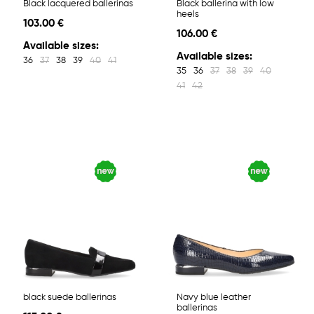
Black lacquered ballerinas
Black ballerina with low
heels
103.00 €
106.00 €
Available sizes:
Available sizes:
36
37
38
39
40
41
35
36
37
38
39
40
41
42
black suede ballerinas
Navy blue leather
ballerinas