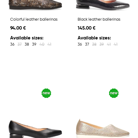
Colorful leather ballerinas
Black leather ballerinas
94.00 €
145.00 €
Available sizes:
Available sizes:
36
37
38
39
40
41
36
37
38
39
41
41