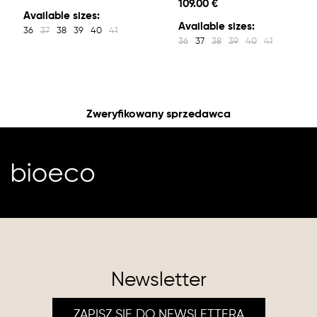
109.00 €
Available sizes:
Available sizes:
36
37
38
39
40
41
36
37
38
39
40
41
Zweryfikowany sprzedawca
Newsletter
ZAPISZ SIĘ DO NEWSLETTERA