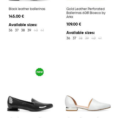
Black leather ballerinas
Gold Leather Perforated
Ballerinas 6081 Bioeco by
145.00 €
Arka
109.00 €
Available sizes:
36
37
38
39
40
41
Available sizes:
36
37
38
39
40
41