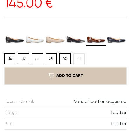
145.00
€
36
37
38
39
40
41
ADD TO CART
Face material:
Natural leather lacquered
Lining:
Leather
Pap:
Leather