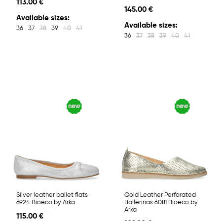
113.00 €
145.00 €
Available sizes:
Available sizes:
36
37
38
39
40
41
36
37
38
39
40
41
Silver leather ballet flats
Gold Leather Perforated
6924 Bioeco by Arka
Ballerinas 6081 Bioeco by
Arka
115.00 €