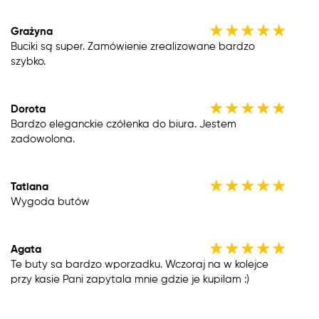
★
★
★
★
★
Grażyna
Buciki są super. Zamówienie zrealizowane bardzo
szybko.
★
★
★
★
★
Dorota
Bardzo eleganckie czółenka do biura. Jestem
zadowolona.
★
★
★
★
★
Tatiana
Wygoda butów
★
★
★
★
★
Agata
Te buty sa bardzo wporzadku. Wczoraj na w kolejce
przy kasie Pani zapytala mnie gdzie je kupilam :)