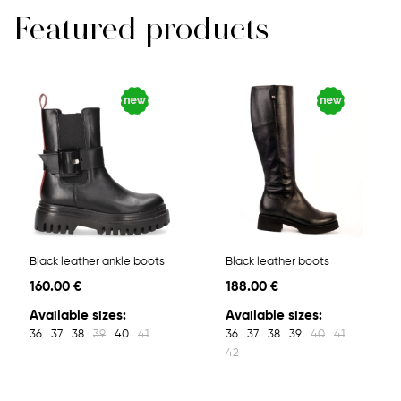
Featured products
Black leather ankle boots
Black leather boots
160.00 €
188.00 €
Available sizes:
Available sizes:
36
37
38
39
40
41
36
37
38
39
40
41
42