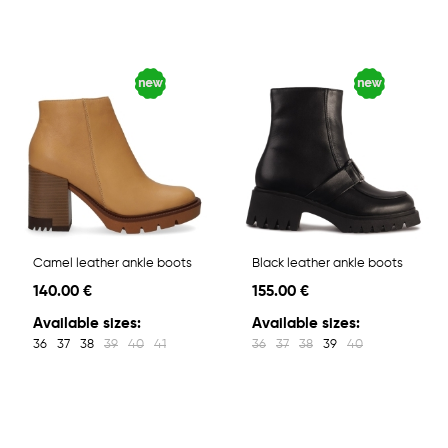
Camel leather ankle boots
Black leather ankle boots
140.00 €
155.00 €
Available sizes:
Available sizes:
36
37
38
39
40
41
36
37
38
39
40