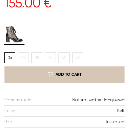
155.00
€
36
37
38
39
40
41
ADD TO CART
Face material:
Natural leather lacquered
Lining:
Felt
Pap:
Insulated