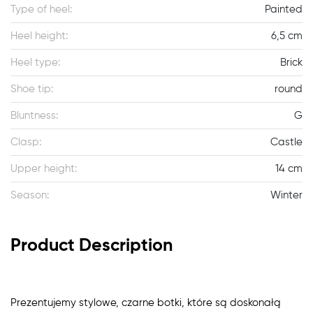
Type of heel:
Painted
Heel height:
6,5 cm
Heel type:
Brick
Shoe tip:
round
Bluntness:
G
Clasp:
Castle
Upper height:
14 cm
Season:
Winter
Product Description
Prezentujemy stylowe, czarne botki, które są doskonałą