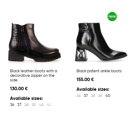
Black leather boots with a
Black patent ankle boots
decorative zipper on the
155.00 €
side
130.00 €
Available sizes:
36
37
38
39
40
Available sizes:
36
37
38
39
40
41