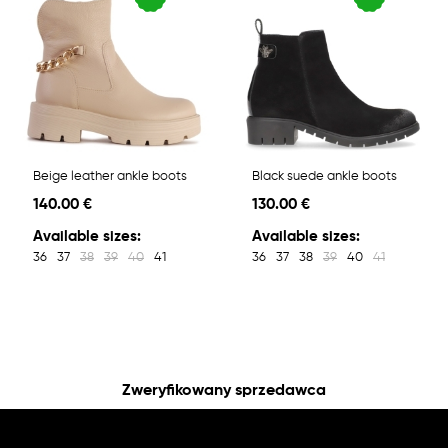
Beige leather ankle boots
Black suede ankle boots
140.00 €
130.00 €
Available sizes:
Available sizes:
36
37
38
39
40
41
36
37
38
39
40
41
Zweryfikowany sprzedawca