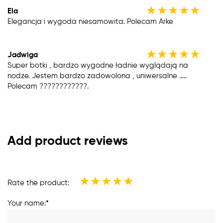
★
★
★
★
★
Ela
Elegancja i wygoda niesamowita. Polecam Arke
★
★
★
★
★
Jadwiga
Super botki , bardzo wygodne ładnie wyglądają na
nodze. Jestem bardzo zadowolona , uniwersalne …..
Polecam ????????????.
Add product reviews
★
★
★
★
★
Rate the product:
Your name:*