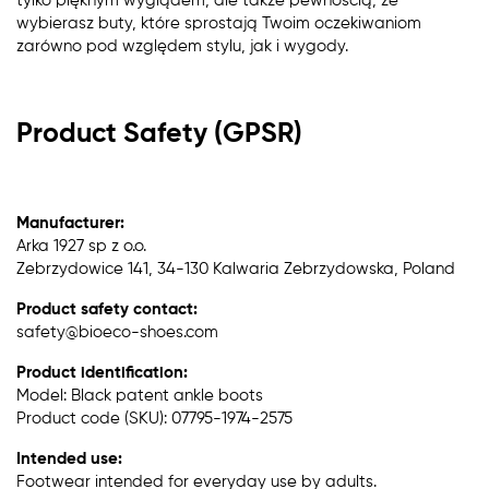
tylko pięknym wyglądem, ale także pewnością, że
wybierasz buty, które sprostają Twoim oczekiwaniom
zarówno pod względem stylu, jak i wygody.
Product Safety (GPSR)
Manufacturer:
Arka 1927 sp z o.o.
Zebrzydowice 141, 34-130 Kalwaria Zebrzydowska, Poland
Product safety contact:
safety@bioeco-shoes.com
Product identification:
Model: Black patent ankle boots
Product code (SKU): 07795-1974-2575
Intended use:
Footwear intended for everyday use by adults.