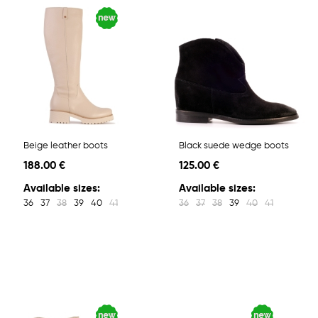
Beige leather boots
Black suede wedge boots
188.00 €
125.00 €
Available sizes:
Available sizes:
36
37
38
39
40
41
36
37
38
39
40
41