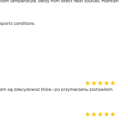
 room temperature, away from direct heat sources. Maintain
sports conditions.
★
★
★
★
★
am się zdecydować które i po przymierzeniu zostawiłam
★
★
★
★
★