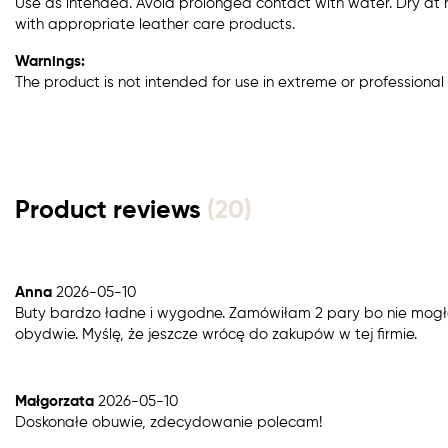
Use as intended. Avoid prolonged contact with water. Dry at
with appropriate leather care products.
Warnings:
The product is not intended for use in extreme or professional 
Product reviews
(20)
Anna
2026-05-10
Buty bardzo ładne i wygodne. Zamówiłam 2 pary bo nie mogł
obydwie. Myślę, że jeszcze wrócę do zakupów w tej firmie.
Małgorzata
2026-05-10
Doskonałe obuwie, zdecydowanie polecam!