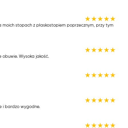
★
★
★
★
★
 na moich stopach z płaskostopiem poprzecznym, przy tym
★
★
★
★
★
 obuwie. Wysoka jakość.
★
★
★
★
★
★
★
★
★
★
e i bardzo wygodne.
★
★
★
★
★