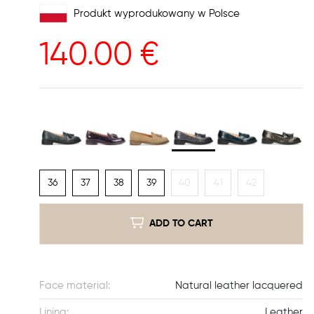
Produkt wyprodukowany w Polsce
140.00
€
36
37
38
39
40
41
42
ADD TO CART
Face material:
Natural leather lacquered
Lining:
Leather