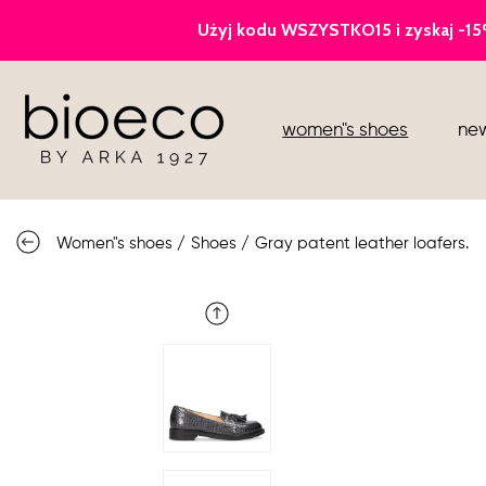
court heels
women"s shoes
new
sports
sandals
Women"s shoes
/
Shoes
/
Gray patent leather loafers.
knee high boots
loafers