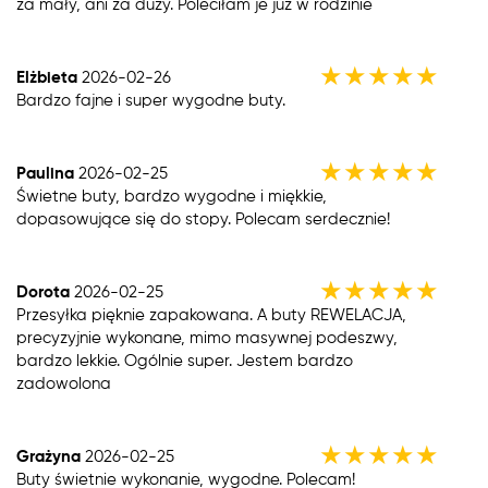
za mały, ani za duży. Poleciłam je już w rodzinie
★
★
★
★
★
Elżbieta
2026-02-26
Bardzo fajne i super wygodne buty.
★
★
★
★
★
Paulina
2026-02-25
Świetne buty, bardzo wygodne i miękkie,
dopasowujące się do stopy. Polecam serdecznie!
★
★
★
★
★
Dorota
2026-02-25
Przesyłka pięknie zapakowana. A buty REWELACJA,
precyzyjnie wykonane, mimo masywnej podeszwy,
bardzo lekkie. Ogólnie super. Jestem bardzo
zadowolona
★
★
★
★
★
Grażyna
2026-02-25
Buty świetnie wykonanie, wygodne. Polecam!