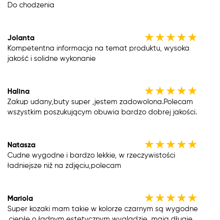
Do chodzenia
★
★
★
★
★
Jolanta
Kompetentna informacja na temat produktu, wysoka
jakość i solidne wykonanie
★
★
★
★
★
Halina
Zakup udany,buty super ,jestem zadowolona.Polecam
wszystkim poszukującym obuwia bardzo dobrej jakości.
★
★
★
★
★
Natasza
Cudne wygodne i bardzo lekkie, w rzeczywistości
ładniejsze niż na zdjęciu,polecam
★
★
★
★
★
Mariola
Super kozaki mam takie w kolorze czarnym są wygodne
,ciepłe o ładnym estetycznym wyglądzie ,mają długie