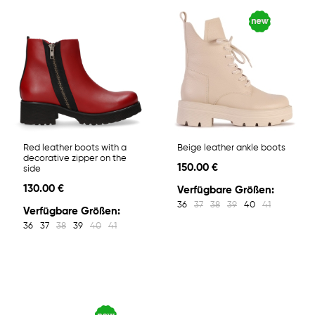
Red leather boots with a
Beige leather ankle boots
decorative zipper on the
150.00 €
side
130.00 €
Verfügbare Größen:
36
37
38
39
40
41
Verfügbare Größen:
36
37
38
39
40
41