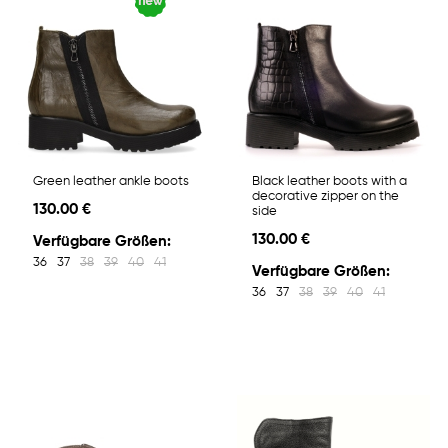
Green leather ankle boots
Black leather boots with a
decorative zipper on the
130.00 €
side
130.00 €
Verfügbare Größen:
36
37
38
39
40
41
Verfügbare Größen:
36
37
38
39
40
41