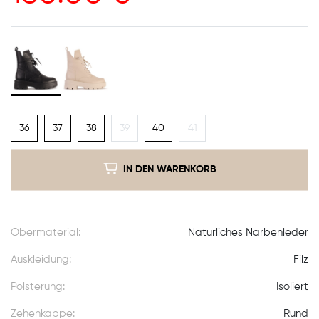
36
37
38
39
40
41
IN DEN WARENKORB
Obermaterial:
Natürliches Narbenleder
Auskleidung:
Filz
Polsterung:
Isoliert
Zehenkappe:
Rund