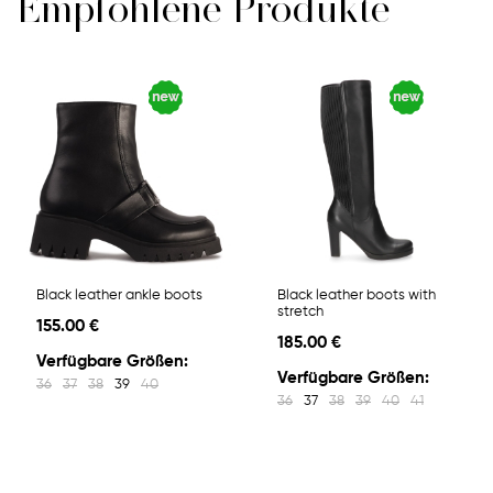
Empfohlene Produkte
Black leather ankle boots
Black leather boots with
stretch
155.00 €
185.00 €
Verfügbare Größen:
Verfügbare Größen:
36
37
38
39
40
36
37
38
39
40
41