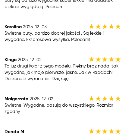
Buty są bardzo wygodne, super lekkie i na dodatek
pięknie wyglądają. Polecam
★
★
★
★
★
Karolina
2025-12-03
Świetne buty, bardzo dobrej jakości . Są lekkie i
wygodne. Ekspresowa wysyłka. Polecam!
★
★
★
★
★
Kinga
2025-12-02
To juz drugi kolor z tego modelu. Piękny brąz nadal tak
wygodne, jak moje pierwsze, jasne. Jak w kapciach!
Doskonale wykonanie! Dziękuję
★
★
★
★
★
Małgorzata
2025-12-02
Świetne! Wygodne, pasują do wszystkiego. Rozmiar
zgodny
★
★
★
★
★
Dorota M