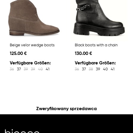
Beige velor wedge boots
Black boots with a chain
125.00 €
130.00 €
Verfügbare Größen:
Verfügbare Größen:
36
37
39
39
40
41
36
37
38
39
40
41
Zweryfikowany sprzedawca