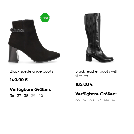
Black suede ankle boots
Black leather boots with
stretch
140.00 €
185.00 €
Verfügbare Größen:
Verfügbare Größen:
36
37
38
39
40
36
37
38
39
40
41