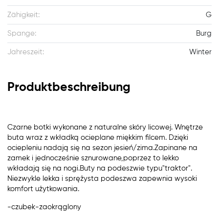
Zähigkeit:
G
Spange:
Burg
Jahreszeit:
Winter
Produktbeschreibung
Czarne botki wykonane z naturalne skóry licowej. Wnętrze
buta wraz z wkładką ocieplane miękkim filcem. Dzięki
ociepleniu nadają się na sezon jesień/zima.Zapinane na
zamek i jednocześnie sznurowane,poprzez to lekko
wkładają się na nogi.Buty na podeszwie typu"traktor".
Niezwykle lekka i sprężysta podeszwa zapewnia wysoki
komfort użytkowania.
-czubek-zaokrąglony