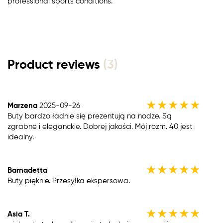
professional sports conditions.
Product reviews
(3)
★
★
★
★
★
Marzena
2025-09-26
Buty bardzo ładnie się prezentują na nodze. Są
zgrabne i eleganckie. Dobrej jakości. Mój rozm. 40 jest
idealny.
★
★
★
★
★
Barnadetta
Buty pięknie. Przesyłka ekspersowa.
★
★
★
★
★
Asia T.