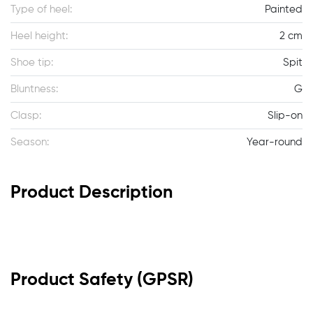
Type of heel:
Painted
Heel height:
2 cm
Shoe tip:
Spit
Bluntness:
G
Clasp:
Slip-on
Season:
Year-round
Product Description
Product Safety (GPSR)