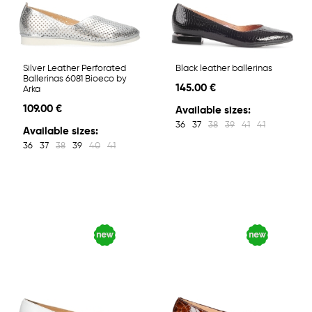
Silver Leather Perforated
Black leather ballerinas
Ballerinas 6081 Bioeco by
145.00 €
Arka
109.00 €
Available sizes:
36
37
38
39
41
41
Available sizes:
36
37
38
39
40
41