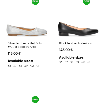
Silver leather ballet flats
Black leather ballerinas
6924 Bioeco by Arka
145.00 €
115.00 €
Available sizes:
Available sizes:
36
37
38
39
40
41
36
37
38
39
40
41