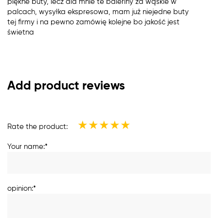
piękne buty, lecz dla mnie te baleriny za wąskie w
palcach, wysyłka ekspresowa, mam już niejedne buty
tej firmy i na pewno zamówię kolejne bo jakość jest
świetna
Add product reviews
★
★
★
★
★
Rate the product:
Your name:*
opinion:*