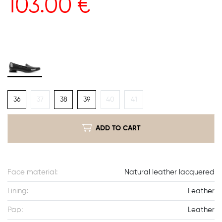
103.00
€
36
37
38
39
40
41
ADD TO CART
Face material:
Natural leather lacquered
Lining:
Leather
Pap:
Leather