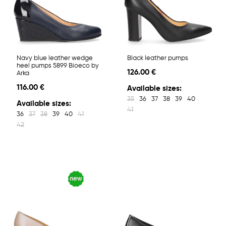
Navy blue leather wedge
Black leather pumps
heel pumps 5899 Bioeco by
126.00 €
Arka
116.00 €
Available sizes:
35
36
37
38
39
40
Available sizes:
41
36
37
38
39
40
41
42