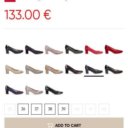
133.00
€
35
36
37
38
39
40
41
42
ADD TO CART