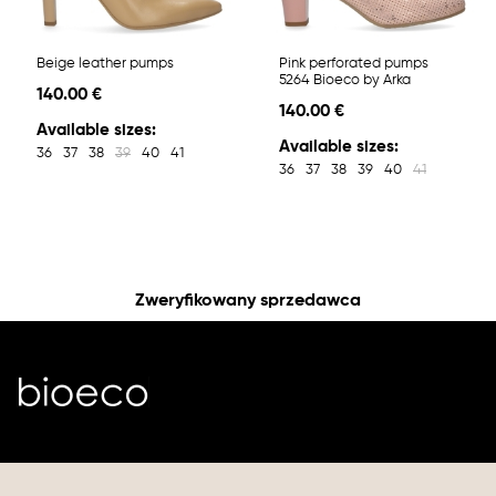
Beige leather pumps
Pink perforated pumps
5264 Bioeco by Arka
140.00 €
140.00 €
Available sizes:
Available sizes:
36
37
38
39
40
41
36
37
38
39
40
41
Zweryfikowany sprzedawca