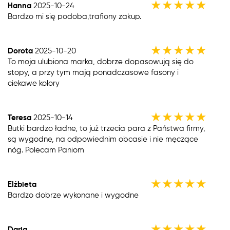
★
★
★
★
★
Hanna
2025-10-24
Bardzo mi się podoba,trafiony zakup.
★
★
★
★
★
Dorota
2025-10-20
To moja ulubiona marka, dobrze dopasowują się do
stopy, a przy tym mają ponadczasowe fasony i
ciekawe kolory
★
★
★
★
★
Teresa
2025-10-14
Butki bardzo ładne, to już trzecia para z Państwa firmy,
są wygodne, na odpowiednim obcasie i nie męczące
nóg. Polecam Paniom
★
★
★
★
★
Elżbieta
Bardzo dobrze wykonane i wygodne
★
★
★
★
★
Daria