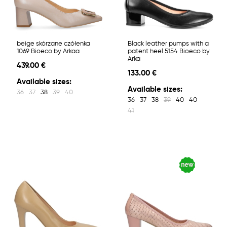
beige skórzane czółenka
Black leather pumps with a
1069 Bioeco by Arkaa
patent heel 5154 Bioeco by
Arka
439.00 €
133.00 €
Available sizes:
Available sizes:
36
37
38
39
40
36
37
38
39
40
40
41