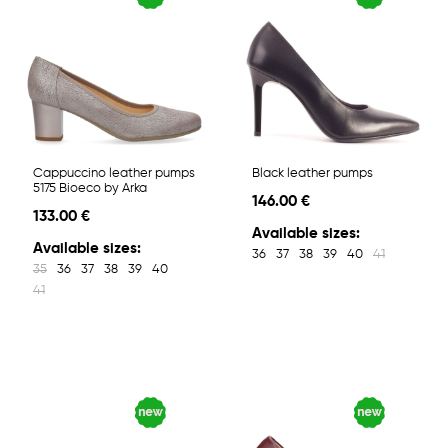
Cappuccino leather pumps
Black leather pumps
5175 Bioeco by Arka
146.00 €
133.00 €
Available sizes:
Available sizes:
36
37
38
39
40
41
35
36
37
38
39
40
41