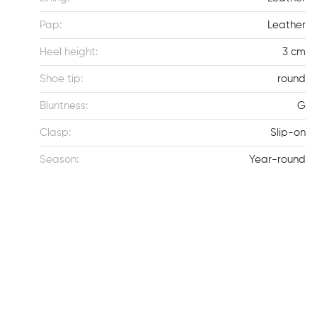
Pap:
Leather
Heel height:
3 cm
Shoe tip:
round
Bluntness:
G
Clasp:
Slip-on
Season:
Year-round