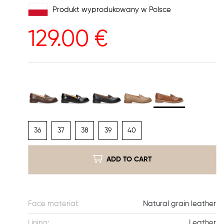
Produkt wyprodukowany w Polsce
129.00
€
36
37
38
39
40
ADD TO CART
Face material:
Natural grain leather
Lining:
Leather