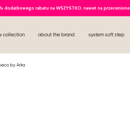
ballerina
 collection
about the brand
system soft step
slippers
ankle boots
oeco by Arka
shoes
flight attendant shoes