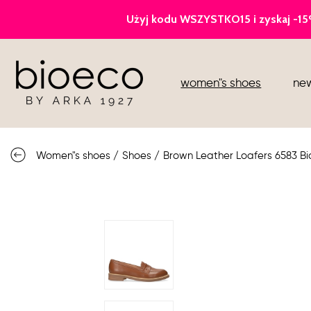
court heels
women"s shoes
new
sports
sandals
Women"s shoes
/
Shoes
/
Brown Leather Loafers 6583 Bi
knee high boots
loafers