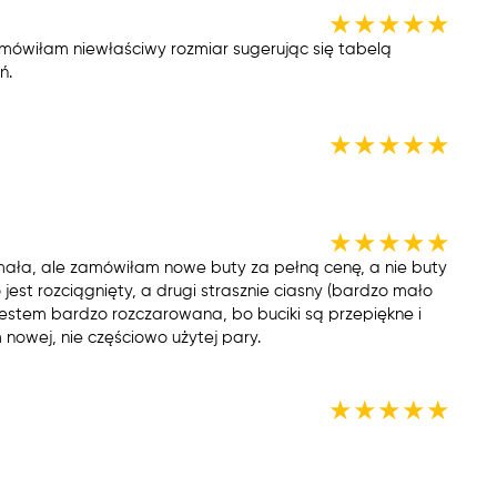
★
★
★
★
★
amówiłam niewłaściwy rozmiar sugerując się tabelą
ń.
★
★
★
★
★
★
★
★
★
★
ymała, ale zamówiłam nowe buty za pełną cenę, a nie buty
 jest rozciągnięty, a drugi strasznie ciasny (bardzo mało
Jestem bardzo rozczarowana, bo buciki są przepiękne i
nowej, nie częściowo użytej pary.
★
★
★
★
★