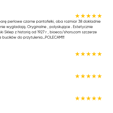
★
★
★
★
★
arę perłowe czarne pantofelki, oba rozmiar 38 dokladnie
ie wygladają. Oryginalne , polyskujące . Estetycznie
i Sklep z historią od 1927 r , bioeco/shors.com szczerze
ka bucików do przytulenia...POLECAM!!!
★
★
★
★
★
★
★
★
★
★
★
★
★
★
★