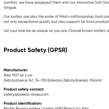
comfort, we have equipped them with our innovative Soft Step
fatigue.
Our loafers are also the pride of Polish craftsmanship. Each 
not only exceptional quality but also support for local product
Let your look be as unique as you are. Choose brown loafers an
Product Safety (GPSR)
Manufacturer:
Arka 1927 sp z o.o.
Zebrzydowice 141, 34-130 Kalwaria Zebrzydowska, Poland
Product safety contact:
safety@bioeco-shoes.com
Product identification:
Model: Brown Leather Loafers 6583 Bioeco by Arka