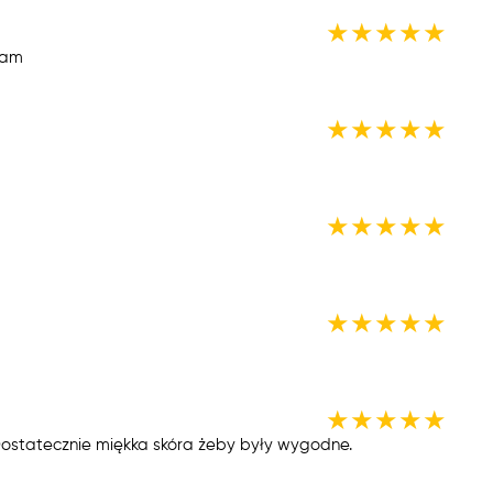
★
★
★
★
★
iam
★
★
★
★
★
★
★
★
★
★
★
★
★
★
★
★
★
★
★
★
 Dostatecznie miękka skóra żeby były wygodne.